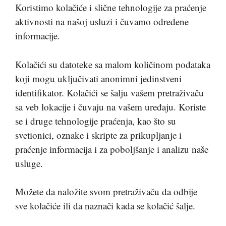
Koristimo kolačiće i slične tehnologije za praćenje
aktivnosti na našoj usluzi i čuvamo određene
informacije.
Kolačići su datoteke sa malom količinom podataka
koji mogu uključivati anonimni jedinstveni
identifikator. Kolačići se šalju vašem pretraživaču
sa veb lokacije i čuvaju na vašem uređaju. Koriste
se i druge tehnologije praćenja, kao što su
svetionici, oznake i skripte za prikupljanje i
praćenje informacija i za poboljšanje i analizu naše
usluge.
Možete da naložite svom pretraživaču da odbije
sve kolačiće ili da naznači kada se kolačić šalje.