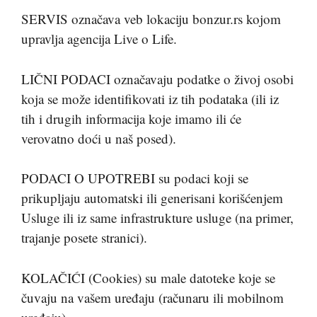
SERVIS označava veb lokaciju bonzur.rs kojom
upravlja agencija Live o Life.
LIČNI PODACI označavaju podatke o živoj osobi
koja se može identifikovati iz tih podataka (ili iz
tih i drugih informacija koje imamo ili će
verovatno doći u naš posed).
PODACI O UPOTREBI su podaci koji se
prikupljaju automatski ili generisani korišćenjem
Usluge ili iz same infrastrukture usluge (na primer,
trajanje posete stranici).
KOLAČIĆI (Cookies) su male datoteke koje se
čuvaju na vašem uređaju (računaru ili mobilnom