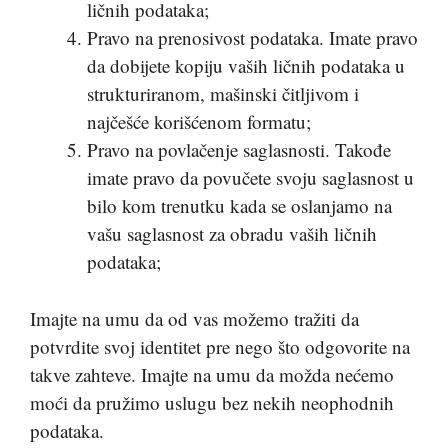
ličnih podataka;
Pravo na prenosivost podataka. Imate pravo
da dobijete kopiju vaših ličnih podataka u
strukturiranom, mašinski čitljivom i
najčešće korišćenom formatu;
Pravo na povlačenje saglasnosti. Takođe
imate pravo da povučete svoju saglasnost u
bilo kom trenutku kada se oslanjamo na
vašu saglasnost za obradu vaših ličnih
podataka;
Imajte na umu da od vas možemo tražiti da
potvrdite svoj identitet pre nego što odgovorite na
takve zahteve. Imajte na umu da možda nećemo
moći da pružimo uslugu bez nekih neophodnih
podataka.