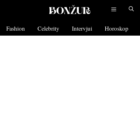
Skip
to
content
Fashion
Celebrity
Intervjui
Horoskop