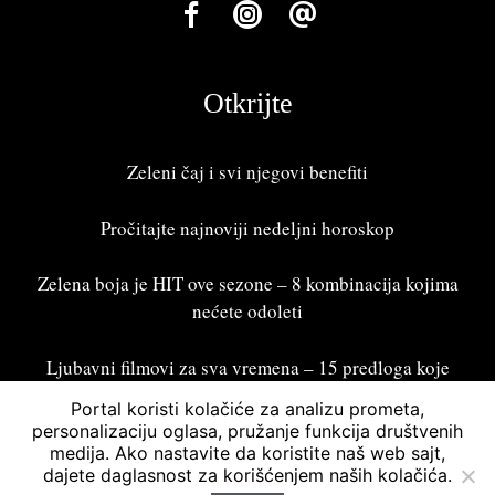
Otkrijte
Zeleni čaj i svi njegovi benefiti
Pročitajte najnoviji
nedeljni horoskop
Zelena boja je HIT ove sezone – 8 kombinacija kojima
nećete odoleti
Ljubavni filmovi za sva vremena – 15 predloga koje
treba odgledati
Portal koristi kolačiće za analizu prometa,
personalizaciju oglasa, pružanje funkcija društvenih
medija. Ako nastavite da koristite naš web sajt,
dajete daglasnost za korišćenjem naših kolačića.
Bonžur 2026 © Sva prava zadržana. Powered by
Asymmetric