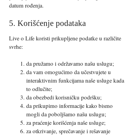
datum rođenja.
5. Korišćenje podataka
Live o Life koristi prikupljene podatke u različite
svrhe:
da pružamo i održavamo našu uslugu;
da vam omogućimo da učestvujete u
interaktivnim funkcijama naše usluge kada
to odlučite;
da obezbedi korisničku podršku;
da prikupimo informacije kako bismo
mogli da poboljšamo našu uslugu;
za praćenje korišćenja naše usluge;
za otkrivanje, sprečavanje i rešavanje