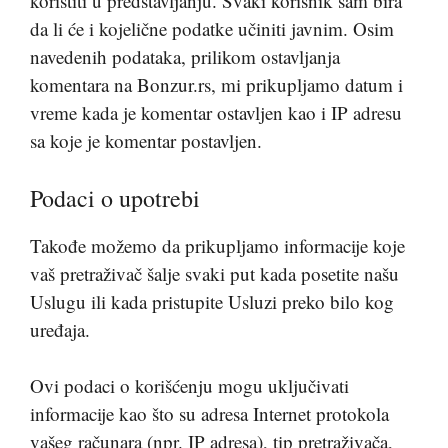
koristiti u predstavljanju. Svaki korisnik sam bira
da li će i kojelične podatke učiniti javnim. Osim
navedenih podataka, prilikom ostavljanja
komentara na Bonzur.rs, mi prikupljamo datum i
vreme kada je komentar ostavljen kao i IP adresu
sa koje je komentar postavljen.
Podaci o upotrebi
Takođe možemo da prikupljamo informacije koje
vaš pretraživač šalje svaki put kada posetite našu
Uslugu ili kada pristupite Usluzi preko bilo kog
uređaja.
Ovi podaci o korišćenju mogu uključivati
informacije kao što su adresa Internet protokola
vašeg računara (npr. IP adresa), tip pretraživača,