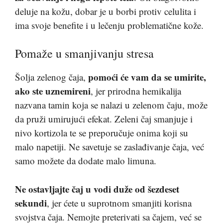
deluje na kožu, dobar je u borbi protiv celulita i
ima svoje benefite i u lečenju problematične kože.
Pomaže u smanjivanju stresa
pomoći će vam da se umirite,
Šolja zelenog čaja,
ako ste uznemireni
, jer prirodna hemikalija
nazvana tamin koja se nalazi u zelenom čaju, može
da pruži umirujući efekat. Zeleni čaj smanjuje i
nivo kortizola te se preporučuje onima koji su
malo napetiji. Ne savetuje se zaslađivanje čaja, već
samo možete da dodate malo limuna.
Ne ostavljajte čaj u vodi duže od šezdeset
sekundi
, jer ćete u suprotnom smanjiti korisna
svojstva čaja. Nemojte preterivati sa čajem, već se