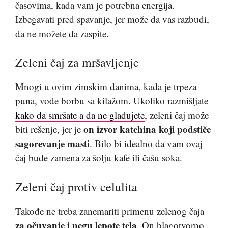
časovima, kada vam je potrebna energija.
Izbegavati pred spavanje, jer može da vas razbudi,
da ne možete da zaspite.
Zeleni čaj za mršavljenje
Mnogi u ovim zimskim danima, kada je trpeza
puna, vode borbu sa kilažom. Ukoliko razmišljate
kako da smršate a da ne gladujete
, zeleni čaj može
on izvor katehina koji podstiče
biti rešenje, jer je
sagorevanje masti
. Bilo bi idealno da vam ovaj
čaj bude zamena za šolju kafe ili čašu soka.
Zeleni čaj protiv celulita
Takođe ne treba zanemariti primenu zelenog čaja
za očuvanje i negu lepote tela
. On blagotvorno