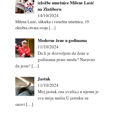
izložbe umetnice Milene Lasić
na Zlatiboru
14/10/2024
Milena Lasić, slikarka i vizuelna umetnica, 19.
oktobra otvara svoju
[…]
Moderne žene u godinama
11/10/2024
Da li je dozvoljeni da žene u
godinama prate modu? Naravno
da jeste!
[…]
Jastuk
11/10/2024
Moj jastuk zna svašta,i u njemu je
sva moja mašta.U jastuku su
snovi
[…]