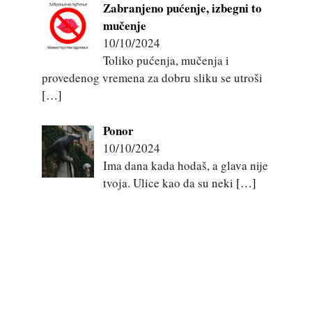
Zabranjeno pućenje, izbegni to
mučenje
10/10/2024
Toliko pućenja, mučenja i
provedenog vremena za dobru sliku se utroši
[…]
Ponor
10/10/2024
Ima dana kada hodaš, a glava nije
tvoja. Ulice kao da su neki
[…]