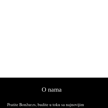
O nama
Pratite Bonžur.rs, budite u toku sa najnovijim