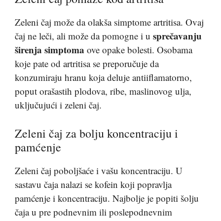
Zeleni čaj može da olakša simptome artritisa. Ovaj
sprečavanju
čaj ne leči, ali može da pomogne i u
širenja simptoma
ove opake bolesti. Osobama
koje pate od artritisa se preporučuje da
konzumiraju hranu koja deluje antiiflamatorno,
poput orašastih plodova, ribe, maslinovog ulja,
uključujući i zeleni čaj.
Zeleni čaj za bolju koncentraciju i
pamćenje
Zeleni čaj poboljšaće i vašu koncentraciju. U
sastavu čaja nalazi se kofein koji popravlja
pamćenje i koncentraciju. Najbolje je popiti šolju
čaja u pre podnevnim ili poslepodnevnim