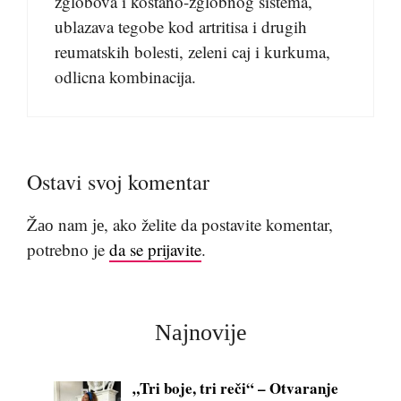
zglobova i koštano-zglobnog sistema,
ublazava tegobe kod artritisa i drugih
reumatskih bolesti, zeleni caj i kurkuma,
odlicna kombinacija.
Ostavi svoj komentar
Žао nam је, ako želite da postavite komentar,
potrebno je
da se prijavite
.
Najnovije
„Tri boje, tri reči“ – Otvaranje