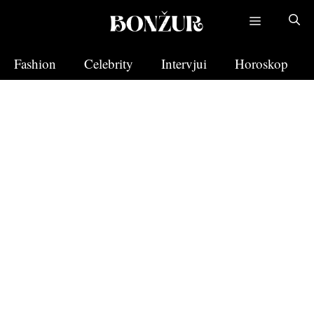
Skip
to
content
Fashion
Celebrity
Intervjui
Horoskop