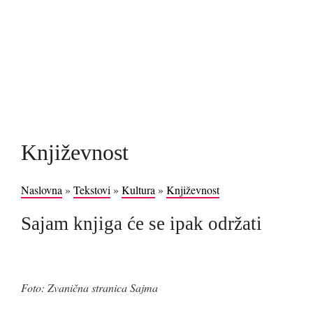
Književnost
Naslovna
»
Tekstovi
»
Kultura
»
Književnost
Sajam knjiga će se ipak održati
Foto: Zvanična stranica Sajma