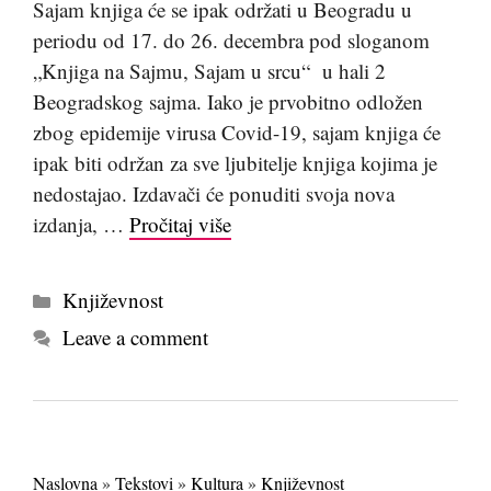
Sajam knjiga će se ipak održati u Beogradu u
periodu od 17. do 26. decembra pod sloganom
„Knjiga na Sajmu, Sajam u srcu“ u hali 2
Beogradskog sajma. Iako je prvobitno odložen
zbog epidemije virusa Covid-19, sajam knjiga će
ipak biti održan za sve ljubitelje knjiga kojima je
nedostajao. Izdavači će ponuditi svoja nova
izdanja, …
Pročitaj više
Kategorije
Književnost
Leave a comment
Naslovna
»
Tekstovi
»
Kultura
»
Književnost