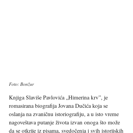
Foto: Bonžur
Knjiga Slaviše Pavlovića „Himerina krv”, je
romasirana biografija Jovana Dučića koja se
oslanja na zvaničnu istoriografiju, a u isto vreme
nagoveštava putanje života izvan onoga što može
da se otkrije iz pisama, svedočenja i svih istorijskih