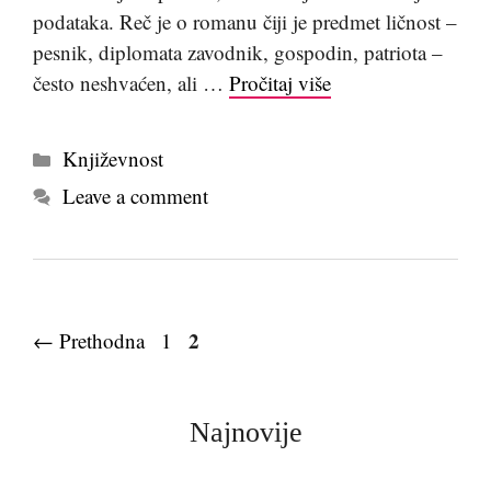
podataka. Reč je o romanu čiji je predmet ličnost –
pesnik, diplomata zavodnik, gospodin, patriota –
često neshvaćen, ali …
Pročitaj više
Kategorije
Književnost
Leave a comment
Page
Page
2
←
Prethodna
1
Najnovije