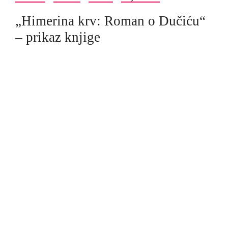
„Himerina krv: Roman o Dučiću“
– prikaz knjige