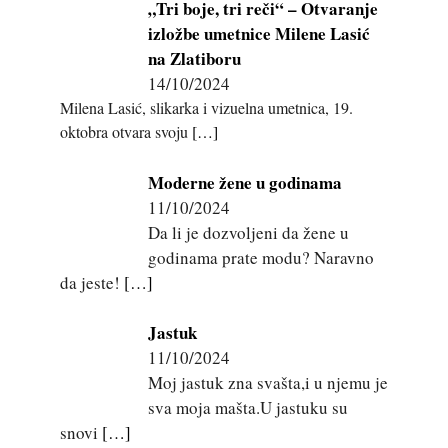
„Tri boje, tri reči“ – Otvaranje
izložbe umetnice Milene Lasić
na Zlatiboru
14/10/2024
Milena Lasić, slikarka i vizuelna umetnica, 19.
oktobra otvara svoju
[…]
Moderne žene u godinama
11/10/2024
Da li je dozvoljeni da žene u
godinama prate modu? Naravno
da jeste!
[…]
Jastuk
11/10/2024
Moj jastuk zna svašta,i u njemu je
sva moja mašta.U jastuku su
snovi
[…]