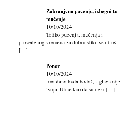
Zabranjeno pućenje, izbegni to
mučenje
10/10/2024
Toliko pućenja, mučenja i
provedenog vremena za dobru sliku se utroši
[…]
Ponor
10/10/2024
Ima dana kada hodaš, a glava nije
tvoja. Ulice kao da su neki
[…]