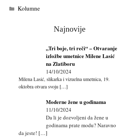
Kategorije
Kolumne
Najnovije
„Tri boje, tri reči“ – Otvaranje
izložbe umetnice Milene Lasić
na Zlatiboru
14/10/2024
Milena Lasić, slikarka i vizuelna umetnica, 19.
oktobra otvara svoju
[…]
Moderne žene u godinama
11/10/2024
Da li je dozvoljeni da žene u
godinama prate modu? Naravno
da jeste!
[…]