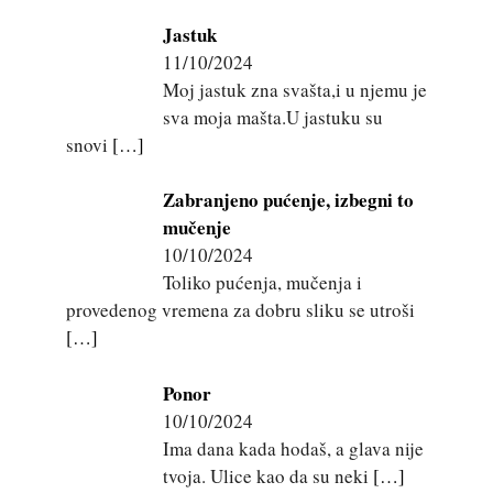
Jastuk
11/10/2024
Moj jastuk zna svašta,i u njemu je
sva moja mašta.U jastuku su
snovi
[…]
Zabranjeno pućenje, izbegni to
mučenje
10/10/2024
Toliko pućenja, mučenja i
provedenog vremena za dobru sliku se utroši
[…]
Ponor
10/10/2024
Ima dana kada hodaš, a glava nije
tvoja. Ulice kao da su neki
[…]