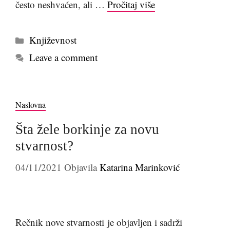
često neshvaćen, ali …
Pročitaj više
Kategorije
Književnost
Leave a comment
Naslovna
Šta žele borkinje za novu
stvarnost?
04/11/2021
Objavila
Katarina Marinković
Rečnik nove stvarnosti je objavljen i sadrži