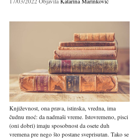
17/03/2022
Objavila
Katarina Marinković
Književnost, ona prava, istinska, vredna, ima
čudnu moć: da nadmaši vreme. Istovremeno, pisci
(oni dobri) imaju sposobnost da osete duh
vremena pre nego što postane sveprisutan. Tako se