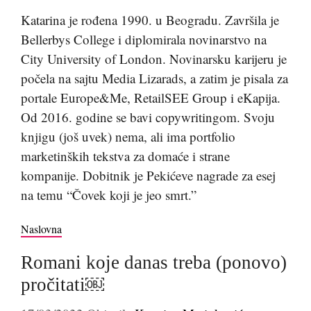
Katarina je rođena 1990. u Beogradu. Završila je
Bellerbys College i diplomirala novinarstvo na
City University of London. Novinarsku karijeru je
počela na sajtu Media Lizarads, a zatim je pisala za
portale Europe&Me, RetailSEE Group i eKapija.
Od 2016. godine se bavi copywritingom. Svoju
knjigu (još uvek) nema, ali ima portfolio
marketinških tekstva za domaće i strane
kompanije. Dobitnik je Pekićeve nagrade za esej
na temu “Čovek koji je jeo smrt.”
Naslovna
Romani koje danas treba (ponovo)
pročitati￼