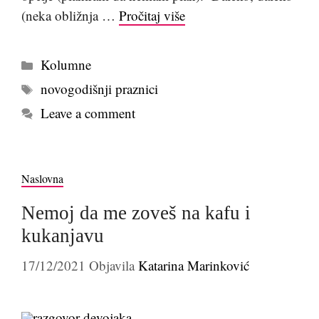
(neka obližnja …
Pročitaj više
Kategorije
Kolumne
Tags
novogodišnji praznici
Leave a comment
Naslovna
Nemoj da me zoveš na kafu i
kukanjavu
17/12/2021
Objavila
Katarina Marinković