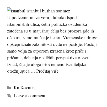
U podzemnom zatvoru, duboko ispod
istanbulskih ulica, četiri politička osuđenika
zatočena su u majušnoj ćeliji bez prozora gde ih
očekuju samo mučenje i smrt. Vremenske i druge
opštepriznate zakonitosti ovde ne postoje. Postoji
samo volja za otporom izražena kroz priče i
pričanja, deljenja različitih perspektiva o svetu
iznad, čija je uloga istovremeno isceliteljska i
otrežnjujuća …
Pročitaj više
Kategorije
Književnost
Leave a comment