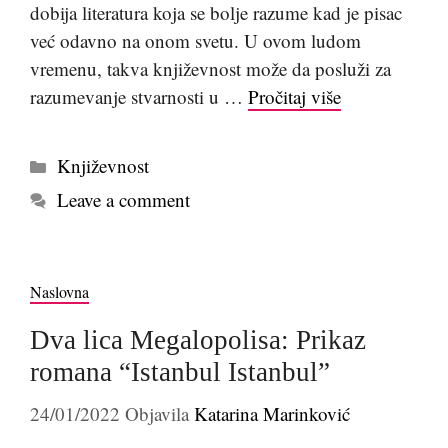
dobija literatura koja se bolje razume kad je pisac
već odavno na onom svetu. U ovom ludom
vremenu, takva književnost može da posluži za
razumevanje stvarnosti u …
Pročitaj više
Kategorije
Književnost
Leave a comment
Naslovna
Dva lica Megalopolisa: Prikaz
romana “Istanbul Istanbul”
24/01/2022
Objavila
Katarina Marinković