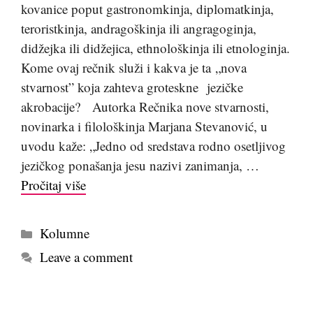
kovanice poput gastronomkinja, diplomatkinja,
teroristkinja, andragoškinja ili angragoginja,
didžejka ili didžejica, ethnološkinja ili etnologinja.
Kome ovaj rečnik služi i kakva je ta „nova
stvarnost” koja zahteva groteskne jezičke
akrobacije? Autorka Rečnika nove stvarnosti,
novinarka i filološkinja Marjana Stevanović, u
uvodu kaže: „Jedno od sredstava rodno osetljivog
jezičkog ponašanja jesu nazivi zanimanja, …
Pročitaj više
Kategorije
Kolumne
Leave a comment