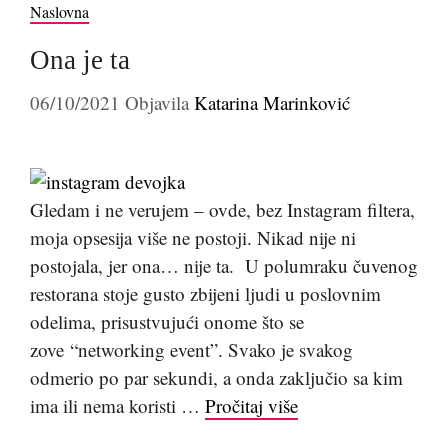
Naslovna
Ona je ta
06/10/2021
Objavila
Katarina Marinković
Gledam i ne verujem – ovde, bez Instagram filtera,
moja opsesija više ne postoji. Nikad nije ni
postojala, jer ona… nije ta. U polumraku čuvenog
restorana stoje gusto zbijeni ljudi u poslovnim
odelima, prisustvujući onome što se
zove “networking event”. Svako je svakog
odmerio po par sekundi, a onda zaključio sa kim
ima ili nema koristi …
Pročitaj više