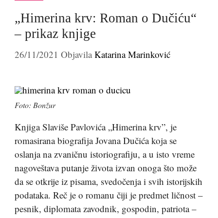
„Himerina krv: Roman o Dučiću“
– prikaz knjige
26/11/2021
Objavila
Katarina Marinković
Foto: Bonžur
Knjiga Slaviše Pavlovića „Himerina krv”, je
romasirana biografija Jovana Dučića koja se
oslanja na zvaničnu istoriografiju, a u isto vreme
nagoveštava putanje života izvan onoga što može
da se otkrije iz pisama, svedočenja i svih istorijskih
podataka. Reč je o romanu čiji je predmet ličnost –
pesnik, diplomata zavodnik, gospodin, patriota –