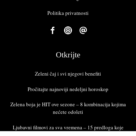
Politika privatnosti
Otkrijte
Zeleni čaj i svi njegovi benefiti
Pročitajte najnoviji
nedeljni horoskop
Zelena boja je HIT ove sezone – 8 kombinacija kojima
nećete odoleti
Ljubavni filmovi za sva vremena – 15 predloga koje
treba odgledati