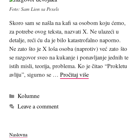
Foto: Sam Lion sa Pexels
Skoro sam se našla na kafi sa osobom koju ćemo,
za potrebe ovog teksta, nazvati X. Ne ulazeći u
detalje, reći ću da je bilo katastrofalno naporno.
Ne zato što je X loša osoba (naprotiv) već zato što
se razgovor sveo na kukanje i ponavljanje jednih te
istih misli, teorija, problema. Ko je čitao “Prokletu
avliju”, sigurno se …
Pročitaj više
Kategorije
Kolumne
Leave a comment
Naslovna