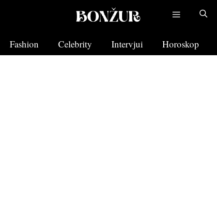
Skip
to
content
Fashion
Celebrity
Intervjui
Horoskop