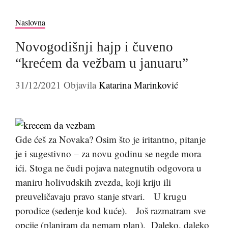
Naslovna
Novogodišnji hajp i čuveno
“krećem da vežbam u januaru”
31/12/2021
Objavila
Katarina Marinković
Gde ćeš za Novaka? Osim što je iritantno, pitanje
je i sugestivno – za novu godinu se negde mora
ići. Stoga ne čudi pojava nategnutih odgovora u
maniru holivudskih zvezda, koji kriju ili
preuveličavaju pravo stanje stvari. U krugu
porodice (sedenje kod kuće). Još razmatram sve
opcije (planiram da nemam plan). Daleko, daleko