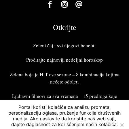
Otkrijte
Zeleni čaj i svi njegovi benefiti
Pročitajte najnoviji
nedeljni horoskop
Zelena boja je HIT ove sezone – 8 kombinacija kojima
nećete odoleti
Ljubavni filmovi za sva vremena – 15 predloga koje
treba odgledati
Portal koristi kolačiće za analizu prometa,
personalizaciju oglasa, pružanje funkcija društvenih
medija. Ako nastavite da koristite naš web sajt,
dajete daglasnost za korišćenjem naših kolačića.
Bonžur 2026 © Sva prava zadržana. Powered by
Asymmetric