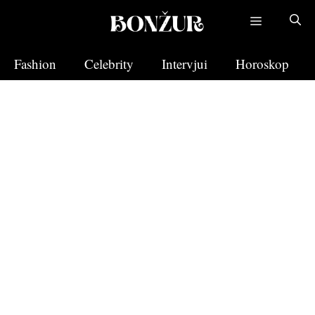
Skip
to
content
Fashion
Celebrity
Intervjui
Horoskop