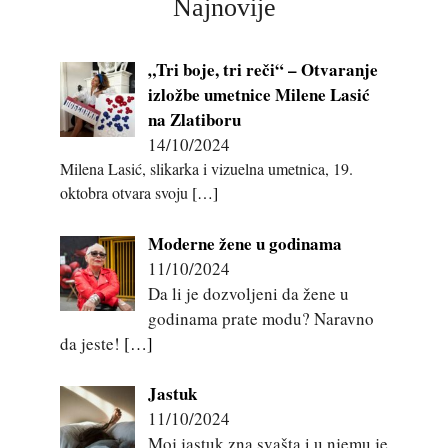
Najnovije
„Tri boje, tri reči“ – Otvaranje
izložbe umetnice Milene Lasić
na Zlatiboru
14/10/2024
Milena Lasić, slikarka i vizuelna umetnica, 19.
oktobra otvara svoju
[…]
Moderne žene u godinama
11/10/2024
Da li je dozvoljeni da žene u
godinama prate modu? Naravno
da jeste!
[…]
Jastuk
11/10/2024
Moj jastuk zna svašta,i u njemu je