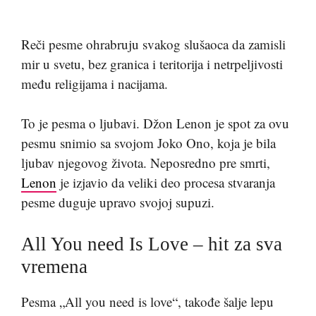
Reči pesme ohrabruju svakog slušaoca da zamisli
mir u svetu, bez granica i teritorija i netrpeljivosti
među religijama i nacijama.
To je pesma o ljubavi. Džon Lenon je spot za ovu
pesmu snimio sa svojom Joko Ono, koja je bila
ljubav njegovog života. Neposredno pre smrti,
Lenon
je izjavio da veliki deo procesa stvaranja
pesme duguje upravo svojoj supuzi.
All You need Is Love – hit za sva
vremena
Pesma „All you need is love“, takođe šalje lepu