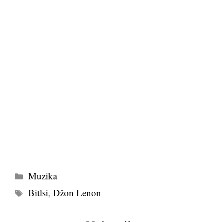
Kategorije
Muzika
Tags
Bitlsi
,
Džon Lenon