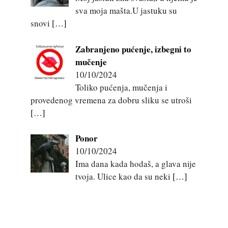
sva moja mašta.U jastuku su
snovi
[…]
Zabranjeno pućenje, izbegni to
mučenje
10/10/2024
Toliko pućenja, mučenja i
provedenog vremena za dobru sliku se utroši
[…]
Ponor
10/10/2024
Ima dana kada hodaš, a glava nije
tvoja. Ulice kao da su neki
[…]