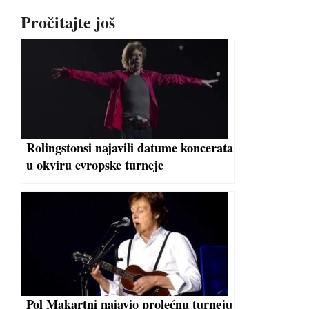
Pročitajte još
Rolingstonsi najavili datume koncerata
u okviru evropske turneje
Pol Makartni najavio prolećnu turneju