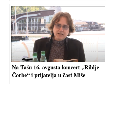
Na Tašu 16. avgusta koncert „Riblje
Čorbe“ i prijatelja u čast Miše
Aleksića