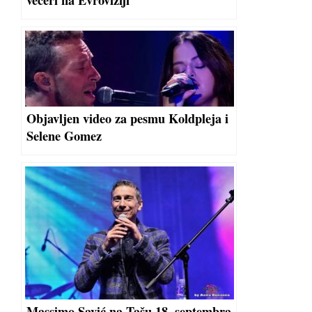
večeri na Evroviziji
Objavljen video za pesmu Koldpleja i
Selene Gomez
Massimo Savić na Tašu 18. septembra