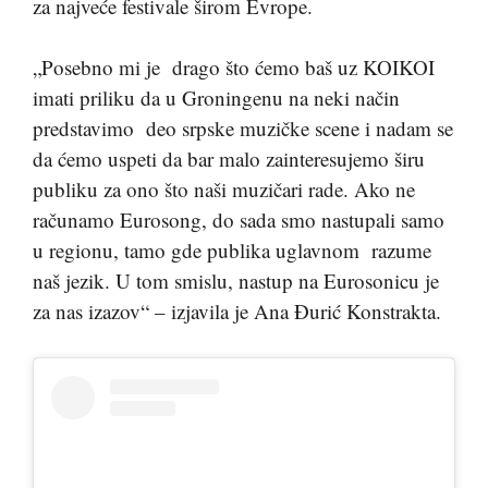
za najveće festivale širom Evrope.
„Posebno mi je drago što ćemo baš uz KOIKOI
imati priliku da u Groningenu na neki način
predstavimo deo srpske muzičke scene i nadam se
da ćemo uspeti da bar malo zainteresujemo širu
publiku za ono što naši muzičari rade. Ako ne
računamo Eurosong, do sada smo nastupali samo
u regionu, tamo gde publika uglavnom razume
naš jezik. U tom smislu, nastup na Eurosonicu je
za nas izazov“ – izjavila je Ana Đurić Konstrakta.