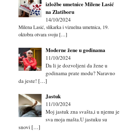
izložbe umetnice Milene Lasić
na Zlatiboru
14/10/2024
Milena Lasić, slikarka i vizuelna umetnica, 19.
oktobra otvara svoju
[…]
Moderne žene u godinama
11/10/2024
Da li je dozvoljeni da žene u
godinama prate modu? Naravno
da jeste!
[…]
Jastuk
11/10/2024
Moj jastuk zna svašta,i u njemu je
sva moja mašta.U jastuku su
snovi
[…]