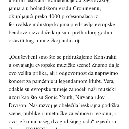
januara u holandskom gradu Groningenu,
okupljajući preko 4000 profesionalaca iz
festivalske industrije kojima predstavlja evropske
bendove i izvođače koji su u prethodnoj godini
ostavili trag u muzičkoj industriji.
„Oduševljeni smo što se pridružujemo Konstrakti
u osvajanju evropske muzičke scene! Znamo da je
ovo velika prilika, ali i odgovornost da napravimo
koncert za pamćenje u legendarnom klubu Vera,
odakle su evropske turneje započeli naši muzički
uzori kao što su Sonic Youth, Nirvana i Joy
Divison. Naš razvoj je obeležila beskrajna podrška
scene, publike i umetničke zajednice u regionu, i
ovo je kruna našeg dvogodišnjeg rada“ izjavili su