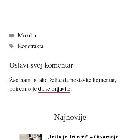
Kategorije
Muzika
Tags
Konstrakta
Ostavi svoj komentar
Žао nam је, ako želite da postavite komentar,
potrebno je
da se prijavite
.
Najnovije
„Tri boje, tri reči“ – Otvaranje