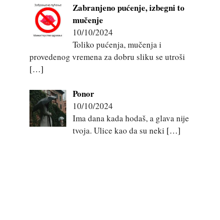
Zabranjeno pućenje, izbegni to
mučenje
10/10/2024
Toliko pućenja, mučenja i
provedenog vremena za dobru sliku se utroši
[…]
Ponor
10/10/2024
Ima dana kada hodaš, a glava nije
tvoja. Ulice kao da su neki
[…]