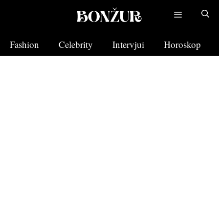
Skip
to
content
Fashion
Celebrity
Intervjui
Horoskop