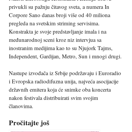
privukli su pažnju čitavog sveta, a numera In
Corpore Sano danas broji više od 40 miliona
pregleda na svetskim striming servisima.
Konstrakta je svoje predstavljanje imala i na
međunarodnoj sceni kroz niz intervjua sa
inostranim medijima kao to su Njujork Tajms,
Independent, Gardijan, Metro, Sun i mnogi drugi.
Nastupe izvođača iz Srbije podržavaju i Euroradio
i Evropska radiodifuzna unija, najveća asocijacije
državnih emitera koja će snimke oba koncerta
nakon festivala distribuirati svim svojim
članovima.
Pročitajte još