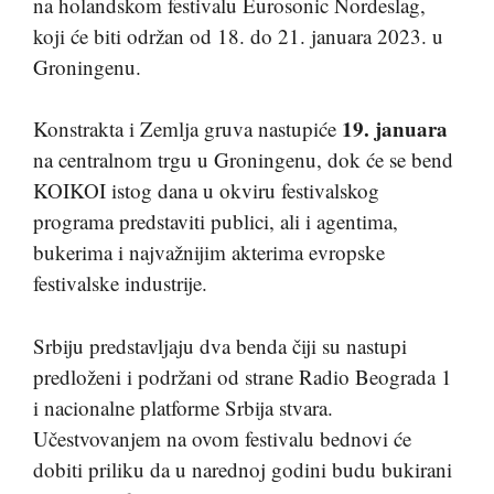
na holandskom festivalu Eurosonic Nordeslag,
koji će biti održan od 18. do 21. januara 2023. u
Groningenu.
19. januara
Konstrakta i Zemlja gruva nastupiće
na centralnom trgu u Groningenu, dok će se bend
KOIKOI istog dana u okviru festivalskog
programa predstaviti publici, ali i agentima,
bukerima i najvažnijim akterima evropske
festivalske industrije.
Srbiju predstavljaju dva benda čiji su nastupi
predloženi i podržani od strane Radio Beograda 1
i nacionalne platforme Srbija stvara.
Učestvovanjem na ovom festivalu bednovi će
dobiti priliku da u narednoj godini budu bukirani