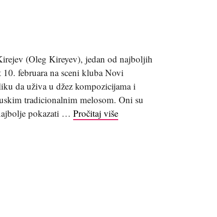
irejev (Oleg Kireyev), jedan od najboljih
t 10. februara na sceni kluba Novi
liku da uživa u džez kompozicijama i
uskim tradicionalnim melosom. Oni su
 najbolje pokazati …
Pročitaj više