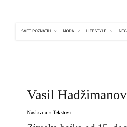
Skip
to
content
SVET POZNATIH
MODA
LIFESTYLE
NEG
Vasil Hadžimanov
Naslovna
»
Tekstovi