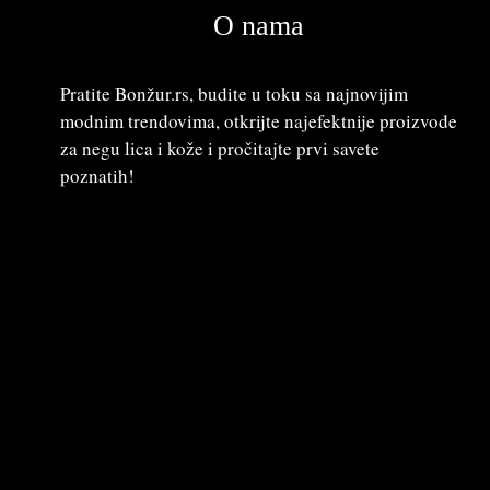
O nama
Pratite Bonžur.rs, budite u toku sa najnovijim
modnim trendovima, otkrijte najefektnije proizvode
za negu lica i kože i pročitajte prvi savete
poznatih!