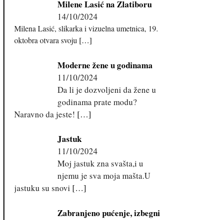
Milene Lasić na Zlatiboru
14/10/2024
Milena Lasić, slikarka i vizuelna umetnica, 19.
oktobra otvara svoju
[…]
Moderne žene u godinama
11/10/2024
Da li je dozvoljeni da žene u
godinama prate modu?
Naravno da jeste!
[…]
Jastuk
11/10/2024
Moj jastuk zna svašta,i u
njemu je sva moja mašta.U
jastuku su snovi
[…]
Zabranjeno pućenje, izbegni