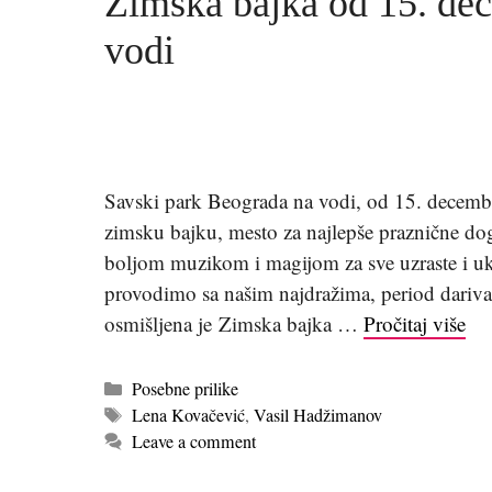
Zimska bajka od 15. de
vodi
Savski park Beograda na vodi, od 15. decembr
zimsku bajku, mesto za najlepše praznične do
boljom muzikom i magijom za sve uzraste i uku
provodimo sa našim najdražima, period darivan
osmišljena je Zimska bajka …
Pročitaj više
Kategorije
Posebne prilike
Tags
Lena Kovačević
,
Vasil Hadžimanov
Leave a comment