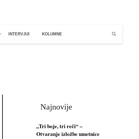
INTERVJUI
KOLUMNE
Najnovije
„Tri boje, tri reči“ –
Otvaranje izložbe umetnice