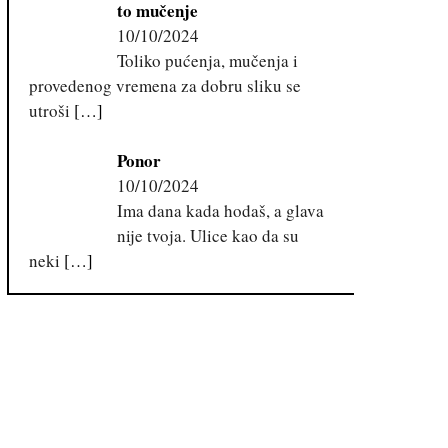
to mučenje
10/10/2024
Toliko pućenja, mučenja i
provedenog vremena za dobru sliku se
utroši
[…]
Ponor
10/10/2024
Ima dana kada hodaš, a glava
nije tvoja. Ulice kao da su
neki
[…]