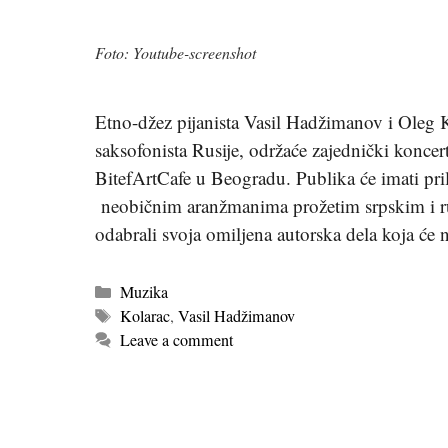
Foto: Youtube-screenshot
Etno-džez pijanista Vasil Hadžimanov i Oleg K
saksofonista Rusije, održaće zajednički koncer
BitefArtCafe u Beogradu. Publika će imati pri
neobičnim aranžmanima prožetim srpskim i r
odabrali svoja omiljena autorska dela koja će
Kategorije
Muzika
Tags
Kolarac
,
Vasil Hadžimanov
Leave a comment