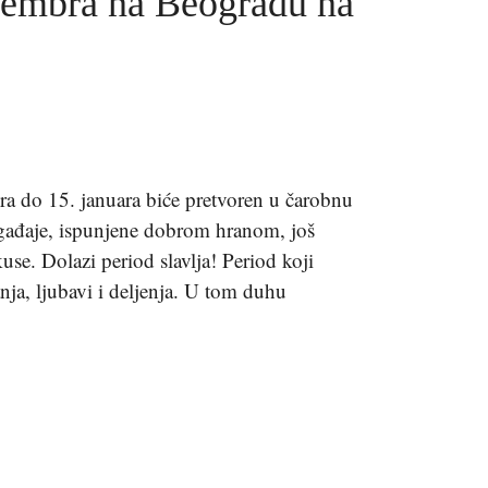
cembra na Beogradu na
a do 15. januara biće pretvoren u čarobnu
gađaje, ispunjene dobrom hranom, još
se. Dolazi period slavlja! Period koji
ja, ljubavi i deljenja. U tom duhu