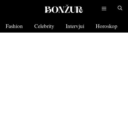
Skip
to
content
Fashion
Celebrity
Intervjui
Horoskop