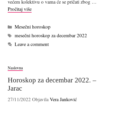
većem kolektivu o vama će se pričati zbog …
Pročitaj više
Kategorije
Mesečni horoskop
Tags
mesečni horoskop za decembar 2022
Leave a comment
Naslovna
Horoskop za decembar 2022. –
Jarac
27/11/2022
Objavila
Vera Janković