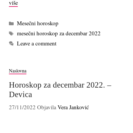
više
Kategorije
Mesečni horoskop
Tags
mesečni horoskop za decembar 2022
Leave a comment
Naslovna
Horoskop za decembar 2022. –
Devica
27/11/2022
Objavila
Vera Janković