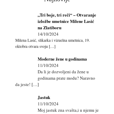
„Tri boje, tri reči“ – Otvaranje
izložbe umetnice Milene Lasić
na Zlatiboru
14/10/2024
Milena Lasić, slikarka i vizuelna umetnica, 19.
oktobra otvara svoju
[…]
Moderne žene u godinama
11/10/2024
Da li je dozvoljeni da žene u
godinama prate modu? Naravno
da jeste!
[…]
Jastuk
11/10/2024
Moj jastuk zna svašta,i u njemu je