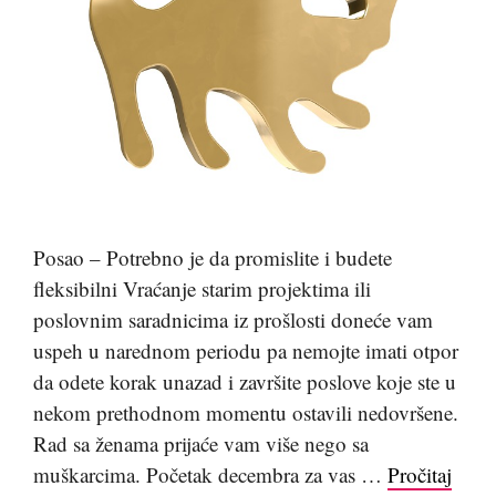
Posao – Potrebno je da promislite i budete
fleksibilni Vraćanje starim projektima ili
poslovnim saradnicima iz prošlosti doneće vam
uspeh u narednom periodu pa nemojte imati otpor
da odete korak unazad i završite poslove koje ste u
nekom prethodnom momentu ostavili nedovršene.
Rad sa ženama prijaće vam više nego sa
muškarcima. Početak decembra za vas …
Pročitaj