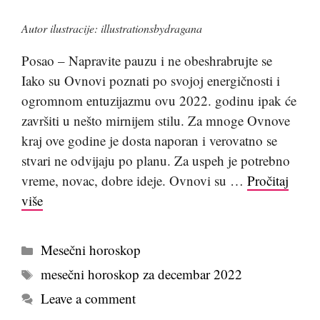
Autor ilustracije: illustrationsbydragana
Posao – Napravite pauzu i ne obeshrabrujte se
Iako su Ovnovi poznati po svojoj energičnosti i
ogromnom entuzijazmu ovu 2022. godinu ipak će
završiti u nešto mirnijem stilu. Za mnoge Ovnove
kraj ove godine je dosta naporan i verovatno se
stvari ne odvijaju po planu. Za uspeh je potrebno
vreme, novac, dobre ideje. Ovnovi su …
Pročitaj
više
Kategorije
Mesečni horoskop
Tags
mesečni horoskop za decembar 2022
Leave a comment