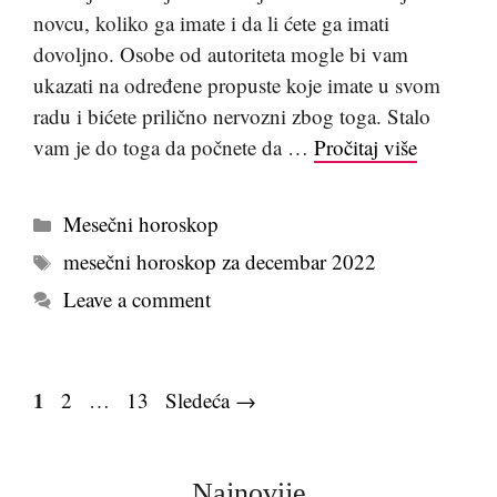
novcu, koliko ga imate i da li ćete ga imati
dovoljno. Osobe od autoriteta mogle bi vam
ukazati na određene propuste koje imate u svom
radu i bićete prilično nervozni zbog toga. Stalo
vam je do toga da počnete da …
Pročitaj više
Kategorije
Mesečni horoskop
Tags
mesečni horoskop za decembar 2022
Leave a comment
Page
1
Page
Page
2
…
13
Sledeća
→
Najnovije