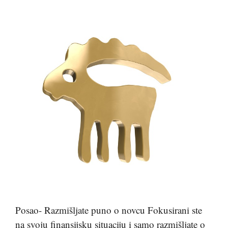
Posao- Razmišljate puno o novcu Fokusirani ste
na svoju finansijsku situaciju i samo razmišljate o