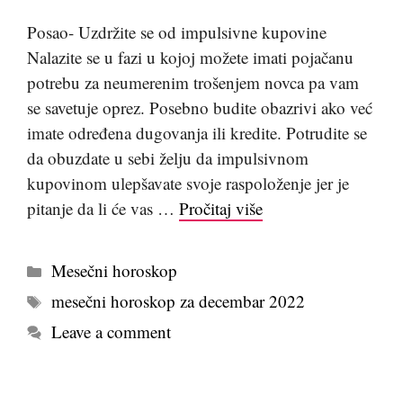
Posao- Uzdržite se od impulsivne kupovine
Nalazite se u fazi u kojoj možete imati pojačanu
potrebu za neumerenim trošenjem novca pa vam
se savetuje oprez. Posebno budite obazrivi ako već
imate određena dugovanja ili kredite. Potrudite se
da obuzdate u sebi želju da impulsivnom
kupovinom ulepšavate svoje raspoloženje jer je
pitanje da li će vas …
Pročitaj više
Kategorije
Mesečni horoskop
Tags
mesečni horoskop za decembar 2022
Leave a comment