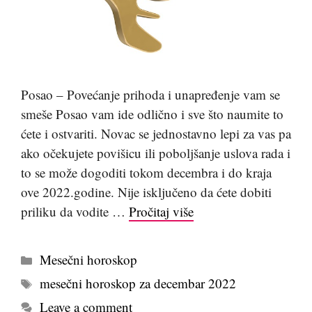
Posao – Povećanje prihoda i unapređenje vam se
smeše Posao vam ide odlično i sve što naumite to
ćete i ostvariti. Novac se jednostavno lepi za vas pa
ako očekujete povišicu ili poboljšanje uslova rada i
to se može dogoditi tokom decembra i do kraja
ove 2022.godine. Nije isključeno da ćete dobiti
priliku da vodite …
Pročitaj više
Kategorije
Mesečni horoskop
Tags
mesečni horoskop za decembar 2022
Leave a comment