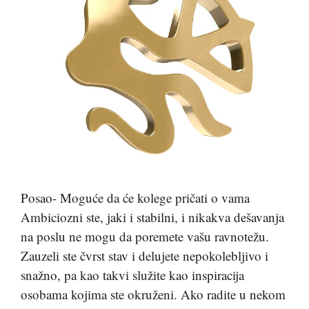
Posao- Moguće da će kolege pričati o vama
Ambiciozni ste, jaki i stabilni, i nikakva dešavanja
na poslu ne mogu da poremete vašu ravnotežu.
Zauzeli ste čvrst stav i delujete nepokolebljivo i
snažno, pa kao takvi služite kao inspiracija
osobama kojima ste okruženi. Ako radite u nekom