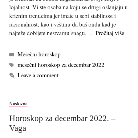
lojalnost. Vi ste osoba na koju se drugi oslanjaju u
kriznim trenucima jer imate u sebi stabilnost i
racionalnost, kao i veštinu da baš onda kad je
najteže dobijete nestvarnu snagu. …
Pročitaj više
Kategorije
Mesečni horoskop
Tags
mesečni horoskop za decembar 2022
Leave a comment
Naslovna
Horoskop za decembar 2022. –
Vaga