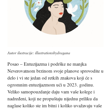
Autor ilustracije: illustrationsbydragana
Posao – Entuzijazma i podrške ne manjka
Neverovatnom brzinom svoje planove sprovodite u
delo i vi ste jedan od retkih znakova koji će s
ogromnim entuzijazmom ući u 2023. godinu.
Veliko samopouzdanje daju vam vaše kolege i
nadređeni, koji ne propuštaju nijednu priliku da
naglase koliko ste im bitni i koliko uvažavaju vaše