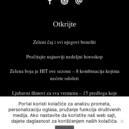
Otkrijte
Zeleni čaj i svi njegovi benefiti
Pročitajte najnoviji
nedeljni horoskop
Zelena boja je HIT ove sezone – 8 kombinacija kojima
nećete odoleti
Ljubavni filmovi za sva vremena – 15 predloga koje
treba odgledati
Portal koristi kolačiće za analizu prometa,
personalizaciju oglasa, pružanje funkcija društvenih
medija. Ako nastavite da koristite naš web sajt,
dajete daglasnost za korišćenjem naših kolačića.
Bonžur 2026 © Sva prava zadržana. Powered by
Asymmetric