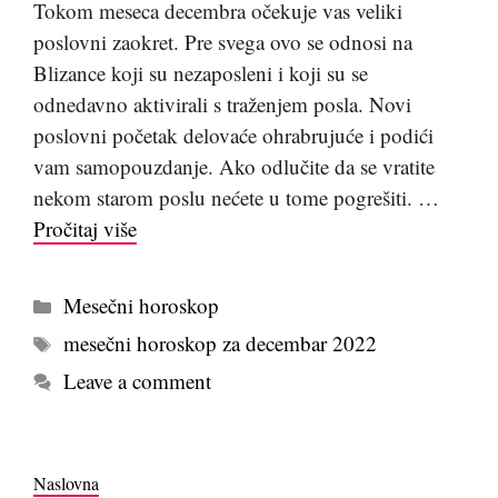
Tokom meseca decembra očekuje vas veliki
poslovni zaokret. Pre svega ovo se odnosi na
Blizance koji su nezaposleni i koji su se
odnedavno aktivirali s traženjem posla. Novi
poslovni početak delovaće ohrabrujuće i podići
vam samopouzdanje. Ako odlučite da se vratite
nekom starom poslu nećete u tome pogrešiti. …
Pročitaj više
Kategorije
Mesečni horoskop
Tags
mesečni horoskop za decembar 2022
Leave a comment
Naslovna