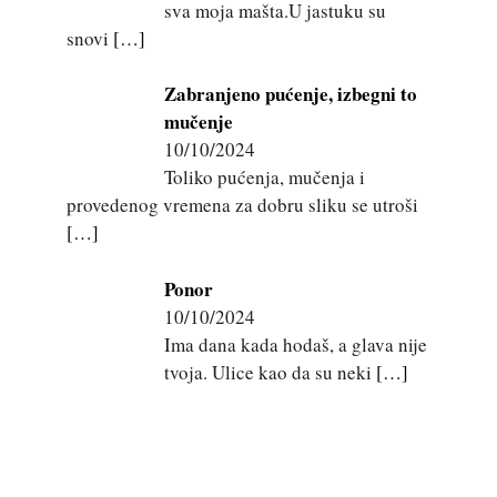
sva moja mašta.U jastuku su
snovi
[…]
Zabranjeno pućenje, izbegni to
mučenje
10/10/2024
Toliko pućenja, mučenja i
provedenog vremena za dobru sliku se utroši
[…]
Ponor
10/10/2024
Ima dana kada hodaš, a glava nije
tvoja. Ulice kao da su neki
[…]