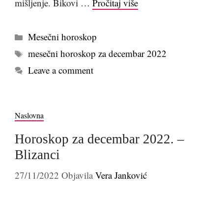
mišljenje. Bikovi …
Pročitaj više
Kategorije
Mesečni horoskop
Tags
mesečni horoskop za decembar 2022
Leave a comment
Naslovna
Horoskop za decembar 2022. –
Blizanci
27/11/2022
Objavila
Vera Janković