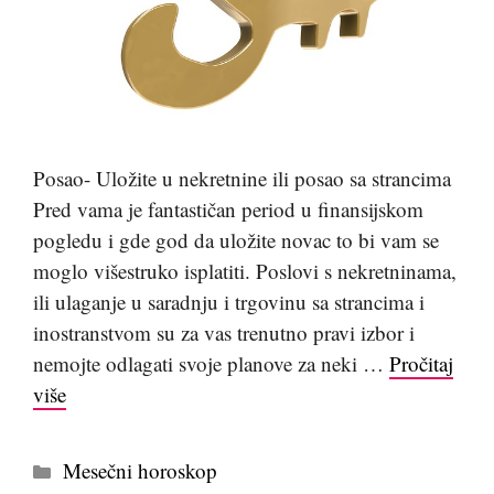
Posao- Uložite u nekretnine ili posao sa strancima
Pred vama je fantastičan period u finansijskom
pogledu i gde god da uložite novac to bi vam se
moglo višestruko isplatiti. Poslovi s nekretninama,
ili ulaganje u saradnju i trgovinu sa strancima i
inostranstvom su za vas trenutno pravi izbor i
nemojte odlagati svoje planove za neki …
Pročitaj
više
Kategorije
Mesečni horoskop