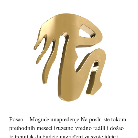
Posao – Moguće unapređenje Na poslu ste tokom
prethodnih meseci izuzetno vredno radili i došao
je trenutak da budete nagrađeni za svoje ideje i