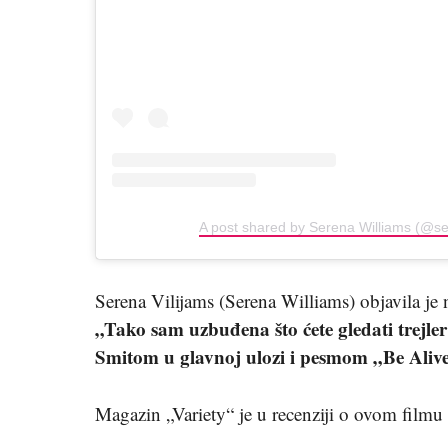
A post shared by Serena Williams (@se
Serena Vilijams (Serena Williams) objavila je n
„Tako sam uzbuđena što ćete gledati trejle
Smitom u glavnoj ulozi i pesmom „Be Alive
Magazin „Variety“ je u recenziji o ovom filmu