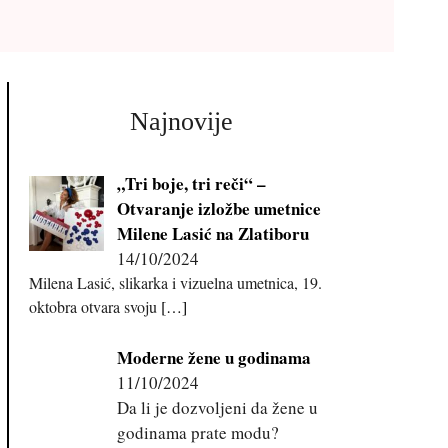
Najnovije
„Tri boje, tri reči“ –
Otvaranje izložbe umetnice
Milene Lasić na Zlatiboru
14/10/2024
Milena Lasić, slikarka i vizuelna umetnica, 19.
oktobra otvara svoju
[…]
Moderne žene u godinama
11/10/2024
Da li je dozvoljeni da žene u
godinama prate modu?