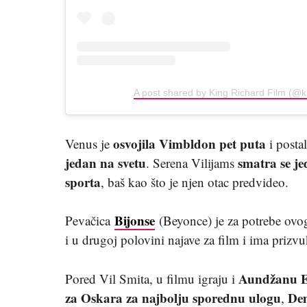
A post shared by King Richard Film (@ki
osvojila Vimbldon pet puta
Venus je
i posta
jedan na svetu
smatra se je
. Serena Vilijams
sporta
, baš kao što je njen otac predvideo.
Bijonse
Pevačica
(Beyonce) je za potrebe ovo
i u drugoj polovini najave za film i ima prizv
Aundžanu E
Pored Vil Smita, u filmu igraju i
za Oskara za
najbolju sporednu ulogu
Dem
,