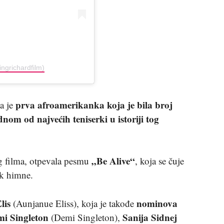
ngrichardfilm)
prva afroamerikanka koja je bila broj
la je
dnom od najvećih teniserki u istoriji tog
„Be Alive“
g filma, otpevala pesmu
, koja se čuje
uk himne.
lis
nominova
(Aunjanue Eliss), koja je takođe
i Singleton
Sanija Sidnej
(Demi Singleton),