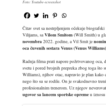
Foto: Youtube-screenshot
Čitav svet sa nestrpljenjem očekuje biografski
Vilom Smitom
Vilijams, sa
(Will Smith) u gl
novembra
nomin
2022. godine, a Vil Smit je
oca čuvenih sestara
Venus (Venus Williams)
Radnja filma prati napore požrtvovanog oca, da
svetu i pored brojnih prepreka zbog toga što 
Williams), njihov otac, napravio je plan kako d
nego što su se rodile. On je svakodnevno treni
profesionalnim trenerom. Uz njegov neverovat
ugovor sa lancem sportske opreme
u iznosu