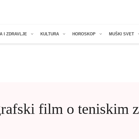
A I ZDRAVLJE
KULTURA
HOROSKOP
MUŠKI SVET
grafski film o teniskim