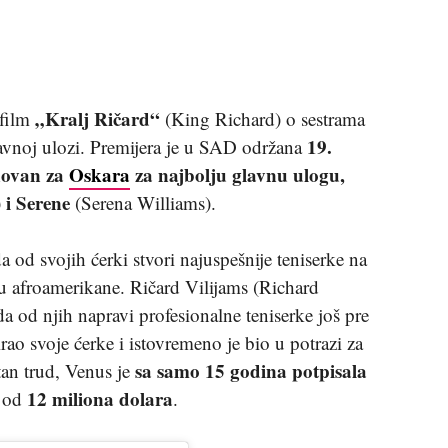
„Kralj Ričard“
 film
(King Richard) o sestrama
19.
avnoj ulozi. Premijera je u SAD održana
ovan za
Oskara
za najbolju glavnu ulogu,
 i
Serene
(Serena Williams).
 od svojih ćerki stvori najuspešnije teniserke na
su afroamerikane. Ričard Vilijams (Richard
a od njih napravi profesionalne teniserke još pre
rao svoje ćerke i istovremeno je bio u potrazi za
sa samo 15 godina potpisala
an trud, Venus je
12 miliona dolara
 od
.