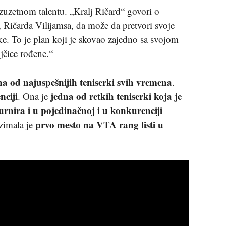
zuzetnom talentu. „Kralj Ričard“ govori o
Ričarda Vilijamsa, da može da pretvori svoje
ke. To je plan koji je skovao zajedno sa svojom
jčice rođene.“
na od najuspešnijih teniserki svih vremena
.
nciji
jedna od retkih teniserki koja je
. Ona je
urnira i u pojedinačnoj i u konkurenciji
prvo mesto na VTA rang listi u
zimala je