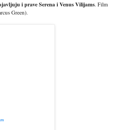
javljuju i prave Serena i Venus Vilijams
. Film
rcus Green).
am