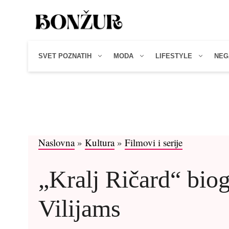
Skip
to
content
SVET POZNATIH
MODA
LIFESTYLE
NEG
Naslovna
»
Kultura
»
Filmovi i serije
„Kralj Ričard“ bio
Vilijams