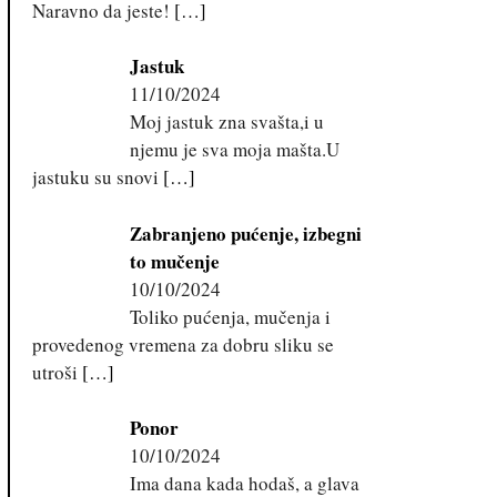
Naravno da jeste!
[…]
Jastuk
11/10/2024
Moj jastuk zna svašta,i u
njemu je sva moja mašta.U
jastuku su snovi
[…]
Zabranjeno pućenje, izbegni
to mučenje
10/10/2024
Toliko pućenja, mučenja i
provedenog vremena za dobru sliku se
utroši
[…]
Ponor
10/10/2024
Ima dana kada hodaš, a glava