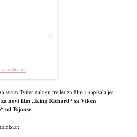
renawilliams)
a svom Tviter nalogu trejler za film i napisala je:
r za novi film „King Richard“ sa Vilom
“ od Bijonse
.
 napisao: