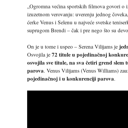
„Ogromna većina sportskih filmova govori o i
izuzetnom verovanju: uverenju jednog čoveka, 
ćerke Venus i Selenu u najveće svetske teniser
suprugom Brendi – čak i pre nego što su devo
jed
On je u tome i uspeo – Serena Vilijams je
72
titule u pojedinačnoj konkure
Osvojila je
osvojila sve titule, na sva četiri
grend slem t
parova
. Venus Vilijams (Venus Williams) zau
pojedinačnoj i u konkurenciji parova
.