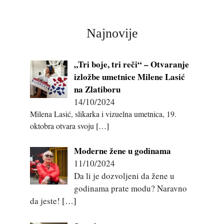
Najnovije
„Tri boje, tri reči“ – Otvaranje
izložbe umetnice Milene Lasić
na Zlatiboru
14/10/2024
Milena Lasić, slikarka i vizuelna umetnica, 19.
oktobra otvara svoju
[…]
Moderne žene u godinama
11/10/2024
Da li je dozvoljeni da žene u
godinama prate modu? Naravno
da jeste!
[…]