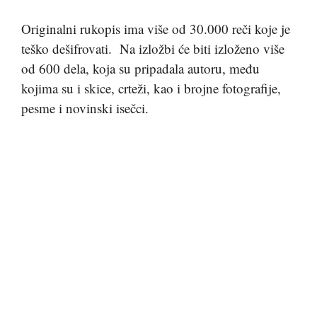
Originalni rukopis ima više od 30.000 reči koje je
teško dešifrovati. Na izložbi će biti izloženo više
od 600 dela, koja su pripadala autoru, među
kojima su i skice, crteži, kao i brojne fotografije,
pesme i novinski isečci.