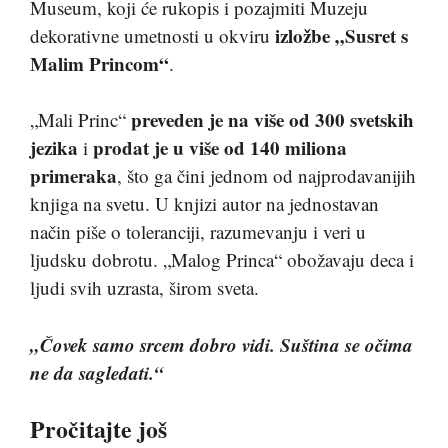
Museum, koji će rukopis i pozajmiti Muzeju
izložbe
„Susret s
dekorativne umetnosti u okviru
Malim Princom“
.
preveden je na više od 300 svetskih
„Mali Princ“
jezika
prodat je u više od 140 miliona
i
primeraka
, što ga čini jednom od najprodavanijih
knjiga na svetu. U knjizi autor na jednostavan
način piše o toleranciji, razumevanju i veri u
ljudsku dobrotu. „Malog Princa“ obožavaju deca i
ljudi svih uzrasta, širom sveta.
„Čovek samo srcem dobro vidi. Suština se očima
ne da sagledati.“
Pročitajte još