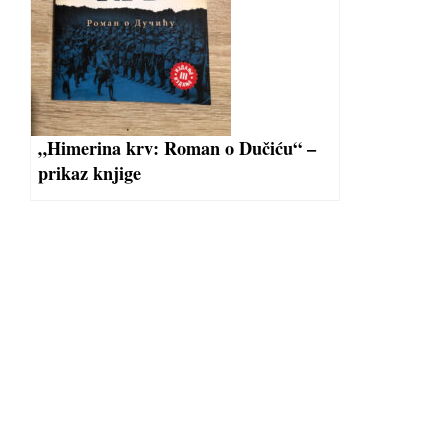
„Himerina krv: Roman o Dučiću“ –
prikaz knjige