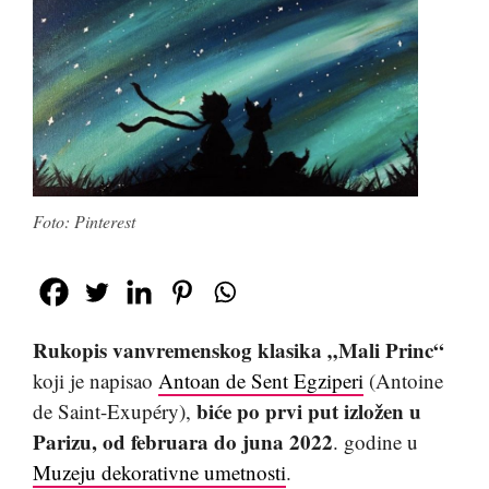
Foto: Pinterest
Rukopis vanvremenskog klasika „Mali Princ“
koji je napisao
Antoan de Sent Egziperi
(Antoine
biće po prvi put izložen u
de Saint-Exupéry),
Parizu, od februara do juna 2022
. godine u
Muzeju dekorativne umetnosti
.