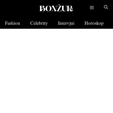
Skip
to
content
Fashion
Celebrity
Intervjui
Horoskop