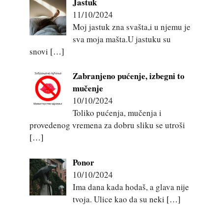
Jastuk
11/10/2024
Moj jastuk zna svašta,i u njemu je
sva moja mašta.U jastuku su
snovi
[…]
Zabranjeno pućenje, izbegni to
mučenje
10/10/2024
Toliko pućenja, mučenja i
provedenog vremena za dobru sliku se utroši
[…]
Ponor
10/10/2024
Ima dana kada hodaš, a glava nije
tvoja. Ulice kao da su neki
[…]