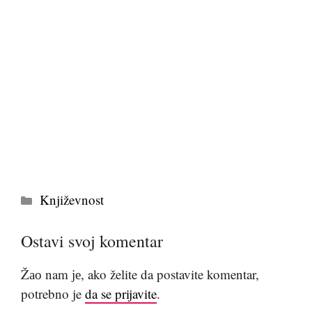
Kategorije
Književnost
Ostavi svoj komentar
Žао nam је, ako želite da postavite komentar,
potrebno je
da se prijavite
.