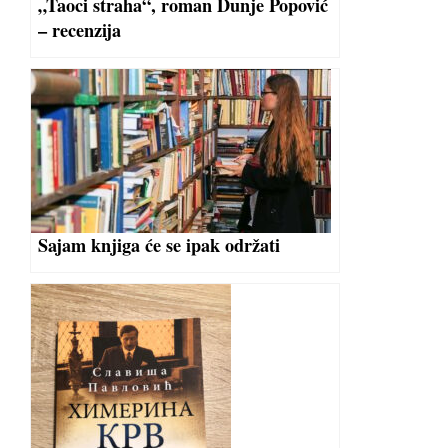
„Taoci straha“, roman Dunje Popović
– recenzija
Sajam knjiga će se ipak održati