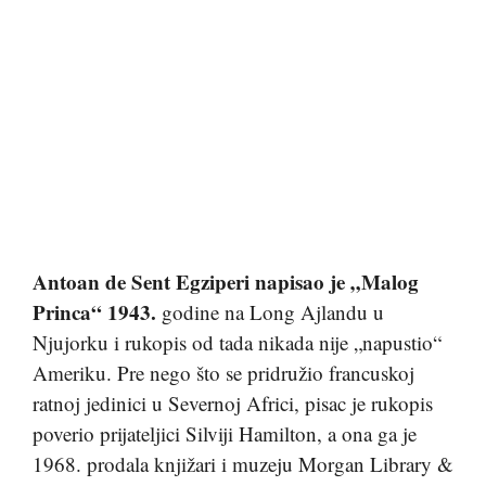
Antoan de Sent Egziperi napisao je „Malog
Princa“ 1943.
godine na Long Ajlandu u
Njujorku i rukopis od tada nikada nije „napustio“
Ameriku. Pre nego što se pridružio francuskoj
ratnoj jedinici u Severnoj Africi, pisac je rukopis
poverio prijateljici Silviji Hamilton, a ona ga je
1968. prodala knjižari i muzeju Morgan Library &