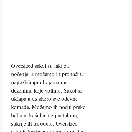
Oversized sakoi su laki za
nošenje, a možemo ih pronaći u
najrazličitijim bojama i u
dezenima koje volimo. Sakoi se
uklapaju uz skoro sve odevne
komade. Možemo ih nositi preko
haljina, košulja, uz pantalone,
suknje ili uz odelo. Oversized
sako je koristan odevni komad za