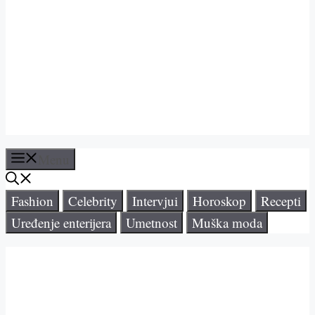
Menu
Fashion
Celebrity
Intervjui
Horoskop
Recepti
Uređenje enterijera
Umetnost
Muška moda