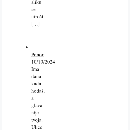
sliku
se
utroši
[…]
Ponor
10/10/2024
Ima
dana
kada
hodaš,
a
glava
nije
tvoja.
Ulice