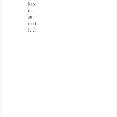
kao
da
su
neki
[…]