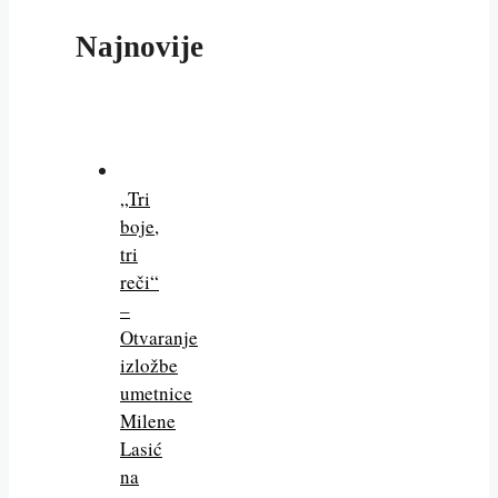
Najnovije
„Tri
boje,
tri
reči“
–
Otvaranje
izložbe
umetnice
Milene
Lasić
na