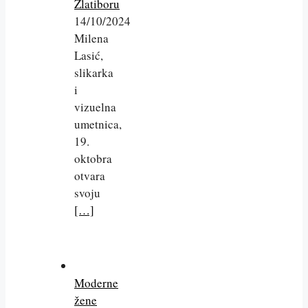
Zlatiboru
14/10/2024
Milena
Lasić,
slikarka
i
vizuelna
umetnica,
19.
oktobra
otvara
svoju
[…]
Moderne
žene