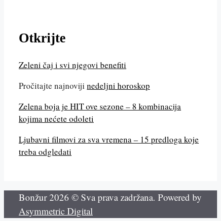
Otkrijte
Zeleni čaj i svi njegovi benefiti
Pročitajte najnoviji
nedeljni horoskop
Zelena boja je HIT ove sezone – 8 kombinacija
kojima nećete odoleti
Ljubavni filmovi za sva vremena – 15 predloga koje
treba odgledati
Bonžur 2026 © Sva prava zadržana. Powered by
Asymmetric Digital