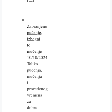
Zabranjeno
pućenje,
izbegni
to
mučenje
10/10/2024
Toliko
pućenja,
mučenja
i
provedenog
vremena
za
dobru