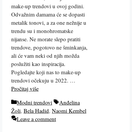
make-up trendovi u ovoj godini.
Odvažnim damama će se dopasti
metalik tonovi, a za one nežnije u
trendu su i monohromatske
nijanse. Ne morate slepo pratiti
trendove, pogotovo ne šminkanja,
ali će vam neki od njih možda
poslužiti kao inspiracija.
Pogledajte koji nas to make-up
trendovi očekuju u 2022. …
Pročitaj više
Kategorije
Tags
Modni trendovi
Anđelina
Žoli
,
Bela Hadid
,
Naomi Kembel
Leave a comment