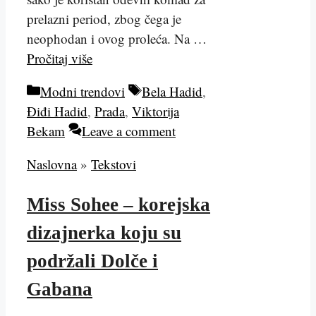
prelazni period, zbog čega je
neophodan i ovog proleća. Na …
Pročitaj više
Kategorije
Tags
Modni trendovi
Bela Hadid
,
Điđi Hadid
,
Prada
,
Viktorija
Bekam
Leave a comment
Naslovna
»
Tekstovi
Miss Sohee – korejska
dizajnerka koju su
podržali Dolče i
Gabana