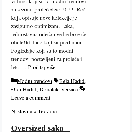
vidimo koji su to modni trendovi
za sezonu proleće/leto 2022. Reč
koja opisuje nove kolekcije je
zasigurno optimizam. Laka,
jednostavna odeća i vedre boje će
obeležiti dane koji su pred nama.
Pogledajte koji su to modni
trendovi postavljeni za proleće i
leto …
Pročitaj više
Kategorije
Tags
Modni trendovi
Bela Hadid
,
Điđi Hadid
,
Donatela Versaće
Leave a comment
Naslovna
»
Tekstovi
Oversized sako –