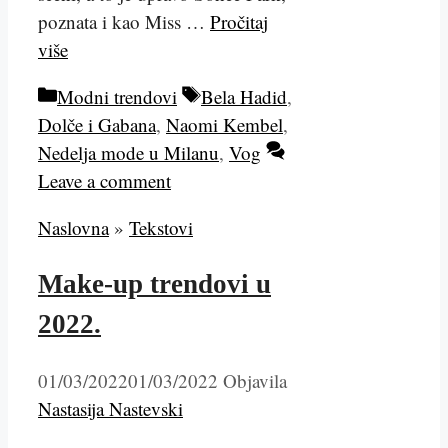
poznata i kao Miss …
Pročitaj
više
Kategorije
Tags
Modni trendovi
Bela Hadid
,
Dolče i Gabana
,
Naomi Kembel
,
Nedelja mode u Milanu
,
Vog
Leave a comment
Naslovna
»
Tekstovi
Make-up trendovi u
2022.
01/03/2022
01/03/2022
Objavila
Nastasija Nastevski