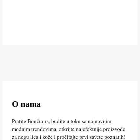
O nama
Pratite Bonžur.rs, budite u toku sa najnovijim
modnim trendovima, otkrijte najefektnije proizvode
za negu lica i kože i pročitajte prvi savete poznatih!