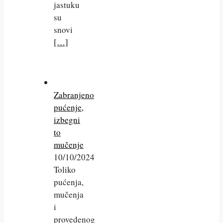
jastuku
su
snovi
[…]
Zabranjeno
pućenje,
izbegni
to
mučenje
10/10/2024
Toliko
pućenja,
mučenja
i
provedenog