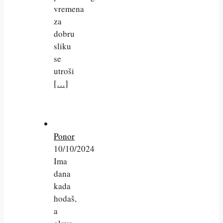
vremena
za
dobru
sliku
se
utroši
[…]
Ponor
10/10/2024
Ima
dana
kada
hodaš,
a