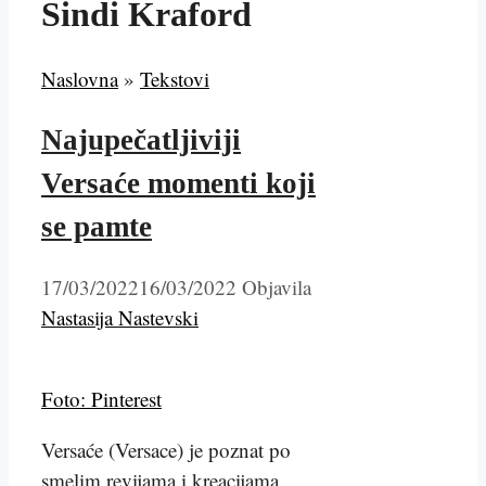
Sindi Kraford
Naslovna
»
Tekstovi
Najupečatljiviji
Versaće momenti koji
se pamte
17/03/2022
16/03/2022
Objavila
Nastasija Nastevski
Foto: Pinterest
Versaće (Versace) je poznat po
smelim revijama i kreacijama.