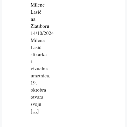
Milene
Lasić
na
Zlatiboru
14/10/2024
Milena
Lasić,
slikarka
i
vizuelna
umetnica,
19.
oktobra
otvara
svoju
[…]