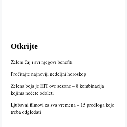
Otkrijte
Zeleni čaj i svi njegovi benefiti
Pročitajte najnoviji
nedeljni horoskop
Zelena boja je HIT ove sezone – 8 kombinacija
kojima nećete odoleti
Ljubavni filmovi za sva vremena – 15 predloga koje
treba odgledati