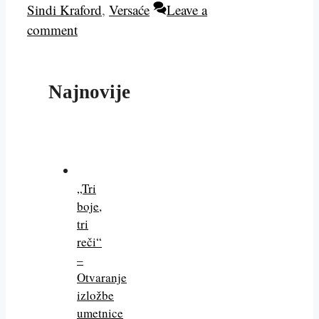
Sindi Kraford
,
Versaće
Leave a
comment
Najnovije
„Tri
boje,
tri
reči“
–
Otvaranje
izložbe
umetnice