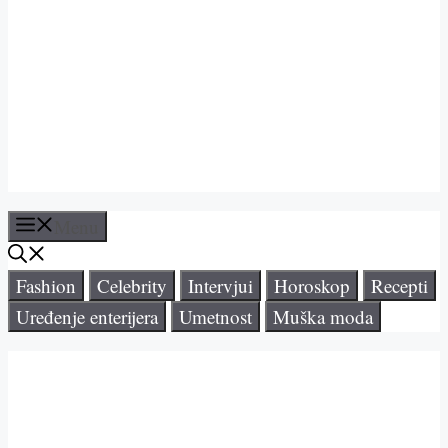
Menu
Fashion
Celebrity
Intervjui
Horoskop
Recepti
Uređenje enterijera
Umetnost
Muška moda