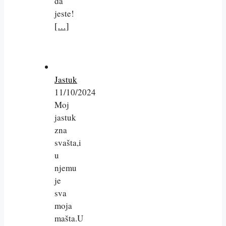
da
jeste!
[…]
Jastuk
11/10/2024
Moj
jastuk
zna
svašta,i
u
njemu
je
sva
moja
mašta.U