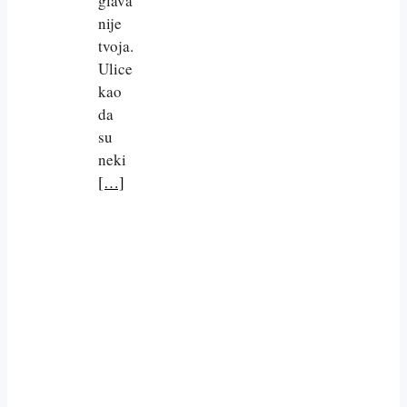
glava
nije
tvoja.
Ulice
kao
da
su
neki
[…]