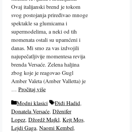
Ovaj italijanski brend je tokom
svog postojanja priređivao mnoge
spektakle sa glumicama i
supermodelima, a neki od tih
momenata ostali su upamćeni i
danas. Mi smo za vas izdvojili
najupečatljivije momentesa revija
brenda Versaće. Zelena haljina
zbog koje je reagovao Gugl
Amber Valeta (Amber Valletta) je
…
Pročitaj više
Kategorije
Tags
Modni klasici
Điđi Hadid
,
Donatela Versaće
,
Dženifer
Lopez
,
Džordž Majkl
,
Kejt Mos
,
Lejdi Gaga
,
Naomi Kembel
,