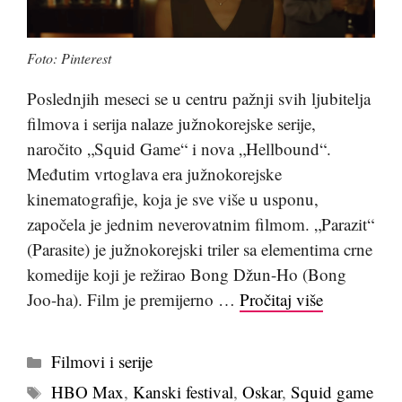
Foto: Pinterest
Poslednjih meseci se u centru pažnji svih ljubitelja
filmova i serija nalaze južnokorejske serije,
naročito „Squid Game“ i nova „Hellbound“.
Međutim vrtoglava era južnokorejske
kinematografije, koja je sve više u usponu,
započela je jednim neverovatnim filmom. „Parazit“
(Parasite) je južnokorejski triler sa elementima crne
komedije koji je režirao Bong Džun-Ho (Bong
Joo-ha). Film je premijerno …
Pročitaj više
Kategorije
Filmovi i serije
Tags
HBO Max
,
Kanski festival
,
Oskar
,
Squid game