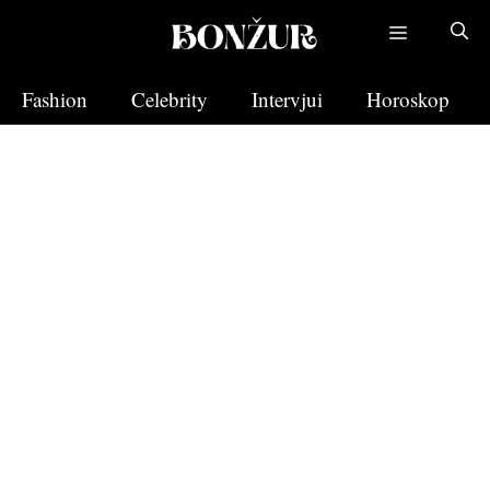
Skip
to
content
Fashion
Celebrity
Intervjui
Horoskop