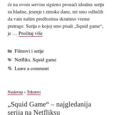
će na ovom servisu sigurno pronaći idealnu seriju
za hladne, jesenje i zimske dane, mi smo odlučili
da vam našim predlozima skratimo vreme
pretrage. Serija o kojoj smo pisali „Squid game“,
je …
Pročitaj više
Kategorije
Filmovi i serije
Tags
Netfliks
,
Squid game
Leave a comment
Naslovna
»
Tekstovi
„Squid Game“ – najgledanija
serija na Netfliksu