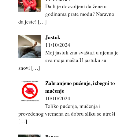
Da li je dozvoljeni da žene u
godinama prate modu? Naravno
da jeste!
[…]
Jastuk
11/10/2024
Moj jastuk zna svašta,i u njemu je
sva moja mašta.U jastuku su
snovi
[…]
Zabranjeno pućenje, izbegni to
mučenje
10/10/2024
Toliko pućenja, mučenja i
provedenog vremena za dobru sliku se utroši
[…]
Ponor