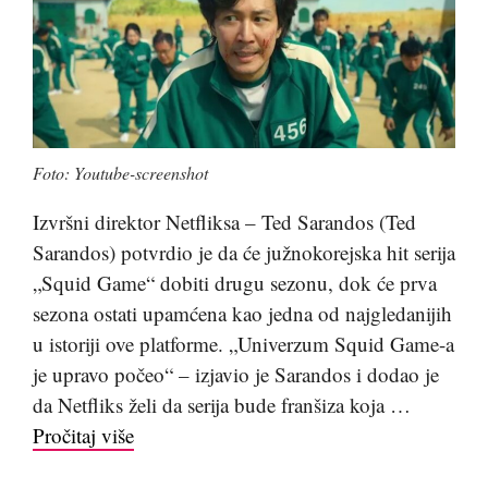
Foto: Youtube-screenshot
Izvršni direktor Netfliksa – Ted Sarandos (Ted
Sarandos) potvrdio je da će južnokorejska hit serija
„Squid Game“ dobiti drugu sezonu, dok će prva
sezona ostati upamćena kao jedna od najgledanijih
u istoriji ove platforme. „Univerzum Squid Game-a
je upravo počeo“ – izjavio je Sarandos i dodao je
da Netfliks želi da serija bude franšiza koja …
Pročitaj više