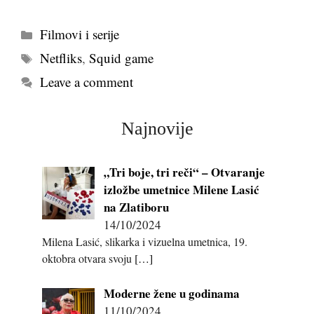
Kategorije
Filmovi i serije
Tags
Netfliks
,
Squid game
Leave a comment
Najnovije
„Tri boje, tri reči“ – Otvaranje
izložbe umetnice Milene Lasić
na Zlatiboru
14/10/2024
Milena Lasić, slikarka i vizuelna umetnica, 19.
oktobra otvara svoju
[…]
Moderne žene u godinama
11/10/2024