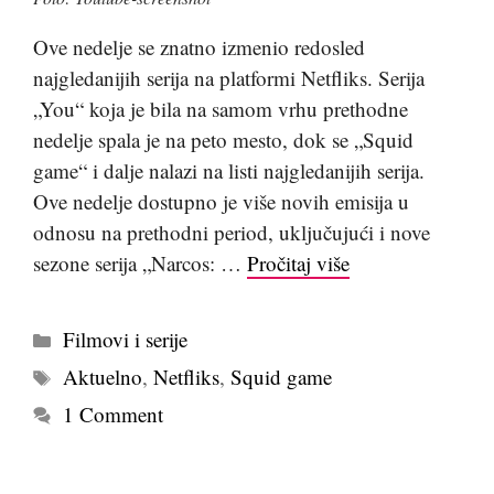
Ove nedelje se znatno izmenio redosled
najgledanijih serija na platformi Netfliks. Serija
„You“ koja je bila na samom vrhu prethodne
nedelje spala je na peto mesto, dok se „Squid
game“ i dalje nalazi na listi najgledanijih serija.
Ove nedelje dostupno je više novih emisija u
odnosu na prethodni period, uključujući i nove
sezone serija „Narcos: …
Pročitaj više
Kategorije
Filmovi i serije
Tags
Aktuelno
,
Netfliks
,
Squid game
1 Comment