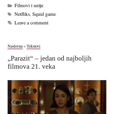
Kategorije
Filmovi i serije
Tags
Netfliks
,
Squid game
Leave a comment
Naslovna
»
Tekstovi
„Parazit“ – jedan od najboljih
filmova 21. veka