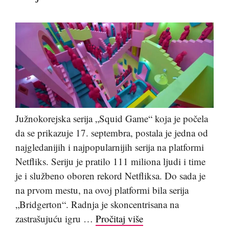
Južnokorejska serija „Squid Game“ koja je počela
da se prikazuje 17. septembra, postala je jedna od
najgledanijih i najpopularnijih serija na platformi
Netfliks. Seriju je pratilo 111 miliona ljudi i time
je i službeno oboren rekord Netfliksa. Do sada je
na prvom mestu, na ovoj platformi bila serija
„Bridgerton“. Radnja je skoncentrisana na
zastrašujuću igru …
Pročitaj više