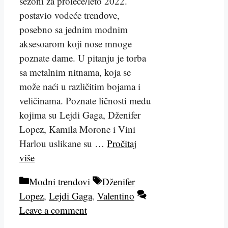
sezoni za proleće/leto 2022.
postavio vodeće trendove,
posebno sa jednim modnim
aksesoarom koji nose mnoge
poznate dame. U pitanju je torba
sa metalnim nitnama, koja se
može naći u različitim bojama i
veličinama. Poznate ličnosti među
kojima su Lejdi Gaga, Dženifer
Lopez, Kamila Morone i Vini
Harlou uslikane su …
Pročitaj
više
Kategorije
Tags
Modni trendovi
Dženifer
Lopez
,
Lejdi Gaga
,
Valentino
Leave a comment