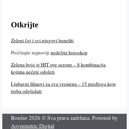
Otkrijte
Zeleni čaj i svi njegovi benefiti
Pročitajte najnoviji
nedeljni horoskop
Zelena boja je HIT ove sezone – 8 kombinacija
kojima nećete odoleti
Ljubavni filmovi za sva vremena – 15 predloga koje
treba odgledati
Bonžur 2026 © Sva prava zadržana. Powered by
Asymmetric Digital