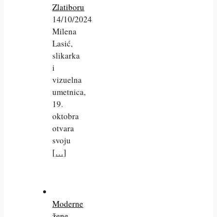
Zlatiboru
14/10/2024
Milena
Lasić,
slikarka
i
vizuelna
umetnica,
19.
oktobra
otvara
svoju
[…]
Moderne
žene