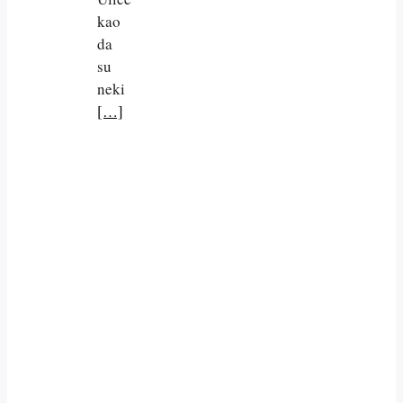
kao
da
su
neki
[…]