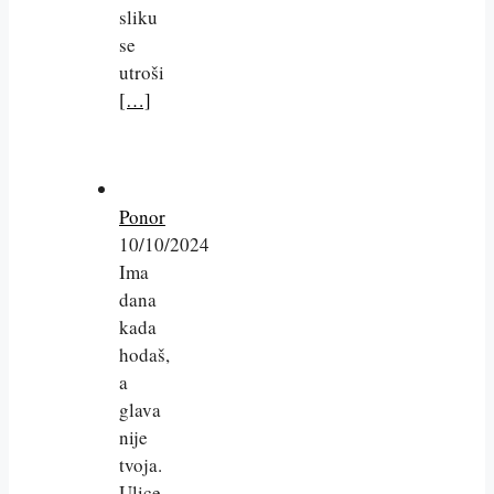
sliku
se
utroši
[…]
Ponor
10/10/2024
Ima
dana
kada
hodaš,
a
glava
nije
tvoja.
Ulice