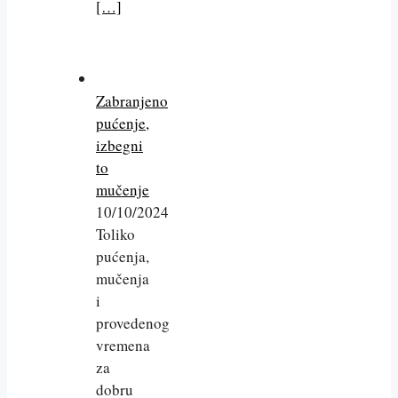
[…]
Zabranjeno
pućenje,
izbegni
to
mučenje
10/10/2024
Toliko
pućenja,
mučenja
i
provedenog
vremena
za
dobru