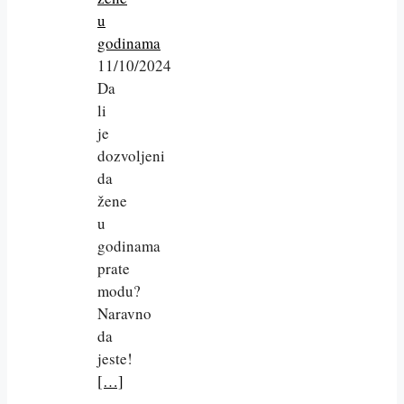
u
godinama
11/10/2024
Da
li
je
dozvoljeni
da
žene
u
godinama
prate
modu?
Naravno
da
jeste!
[…]