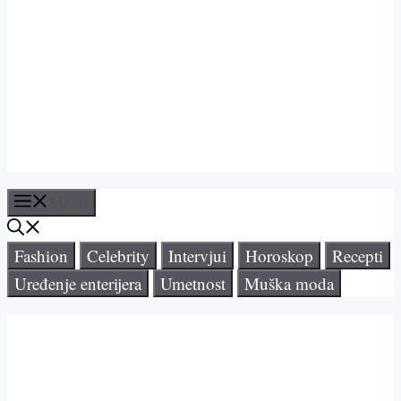
Menu
Fashion
Celebrity
Intervjui
Horoskop
Recepti
Uređenje enterijera
Umetnost
Muška moda