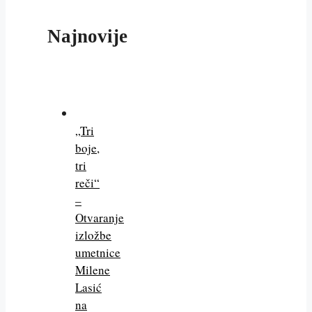
Najnovije
„Tri
boje,
tri
reči“
–
Otvaranje
izložbe
umetnice
Milene
Lasić
na