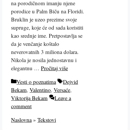
na porodičnom imanju njene
porodice u Palm Biču na Floridi.
Bruklin je uzeo prezime svoje
supruge, koje će od sada koristiti
kao srednje ime. Pretpostavlja se
da je venčanje koštalo
neverovatnih 3 miliona dolara.
Nikola je nosila jednostavnu i
elegantnu …
Pročitaj više
Kategorije
Tags
Vesti o poznatima
Dejvid
Bekam
,
Valentino
,
Versaće
,
Viktorija Bekam
Leave a
comment
Naslovna
»
Tekstovi