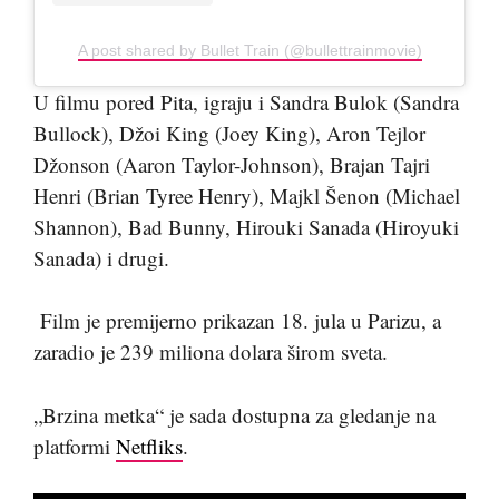
A post shared by Bullet Train (@bullettrainmovie)
U filmu pored Pita, igraju i Sandra Bulok (Sandra
Bullock), Džoi King (Joey King), Aron Tejlor
Džonson (Aaron Taylor-Johnson), Brajan Tajri
Henri (Brian Tyree Henry), Majkl Šenon (Michael
Shannon), Bad Bunny, Hirouki Sanada (Hiroyuki
Sanada) i drugi.
Film je premijerno prikazan 18. jula u Parizu, a
zaradio je 239 miliona dolara širom sveta.
„Brzina metka“ je sada dostupna za gledanje na
platformi
Netfliks
.