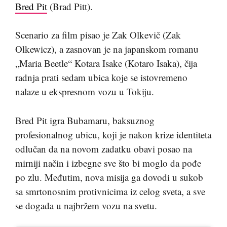
Bred Pit
(Brad Pitt).
Scenario za film pisao je Zak Olkevič (Zak
Olkewicz), a zasnovan je na japanskom romanu
„Maria Beetle“ Kotara Isake (Kotaro Isaka), čija
radnja prati sedam ubica koje se istovremeno
nalaze u ekspresnom vozu u Tokiju.
Bred Pit igra Bubamaru, baksuznog
profesionalnog ubicu, koji je nakon krize identiteta
odlučan da na novom zadatku obavi posao na
mirniji način i izbegne sve što bi moglo da pođe
po zlu. Međutim, nova misija ga dovodi u sukob
sa smrtonosnim protivnicima iz celog sveta, a sve
se događa u najbržem vozu na svetu.