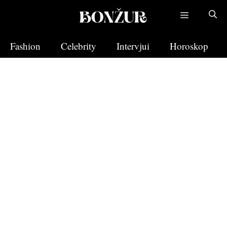
Skip
to
content
Fashion
Celebrity
Intervjui
Horoskop