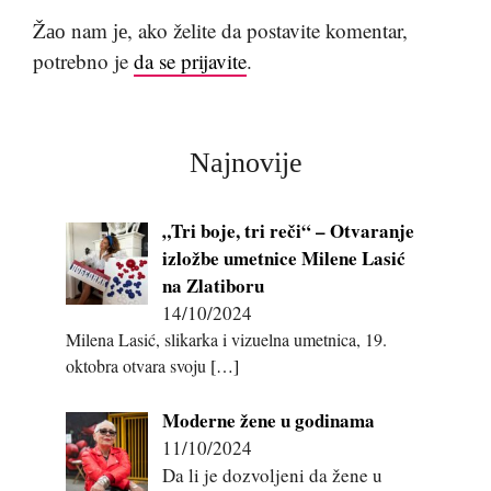
Žао nam је, ako želite da postavite komentar,
potrebno je
da se prijavite
.
Najnovije
„Tri boje, tri reči“ – Otvaranje
izložbe umetnice Milene Lasić
na Zlatiboru
14/10/2024
Milena Lasić, slikarka i vizuelna umetnica, 19.
oktobra otvara svoju
[…]
Moderne žene u godinama
11/10/2024
Da li je dozvoljeni da žene u