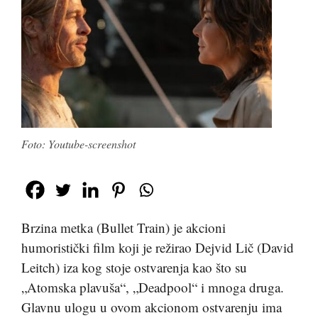
Foto: Youtube-screenshot
Brzina metka (Bullet Train) je akcioni
humoristički film koji je režirao Dejvid Lič (David
Leitch) iza kog stoje ostvarenja kao što su
„Atomska plavuša“, „Deadpool“ i mnoga druga.
Glavnu ulogu u ovom akcionom ostvarenju ima