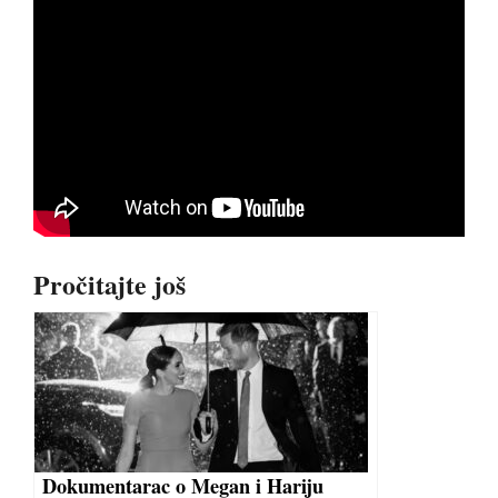
Pročitajte još
Dokumentarac o Megan i Hariju