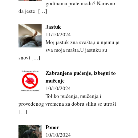
godinama prate modu? Naravno
da jeste!
[…]
Jastuk
11/10/2024
Moj jastuk zna svašta,i u njemu je
sva moja mašta.U jastuku su
snovi
[…]
Zabranjeno pućenje, izbegni to
mučenje
10/10/2024
Toliko pućenja, mučenja i
provedenog vremena za dobru sliku se utroši
[…]
Ponor
10/10/2024