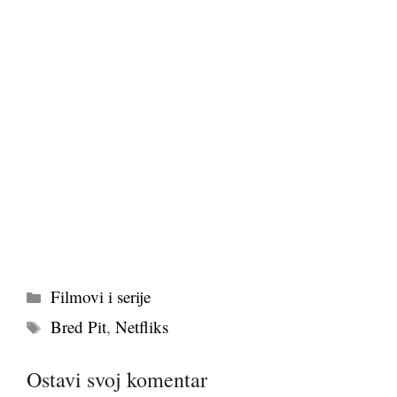
Kategorije
Filmovi i serije
Tags
Bred Pit
,
Netfliks
Ostavi svoj komentar