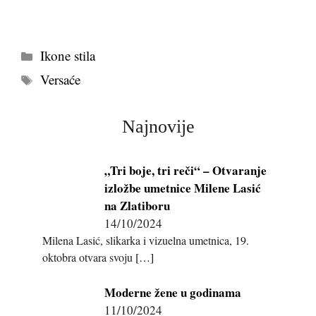
Kategorije
Ikone stila
Tags
Versaće
Najnovije
„Tri boje, tri reči“ – Otvaranje
izložbe umetnice Milene Lasić
na Zlatiboru
14/10/2024
Milena Lasić, slikarka i vizuelna umetnica, 19.
oktobra otvara svoju
[…]
Moderne žene u godinama
11/10/2024