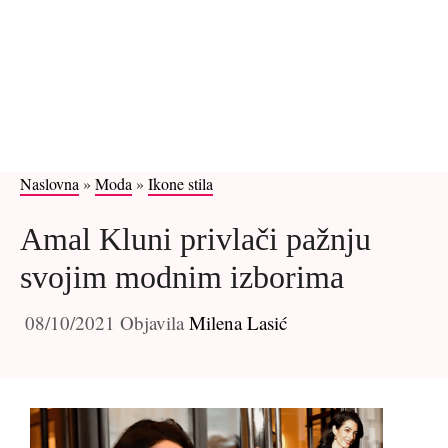
Naslovna
»
Moda
»
Ikone stila
Amal Kluni privlači pažnju
svojim modnim izborima
08/10/2021
Objavila
Milena Lasić