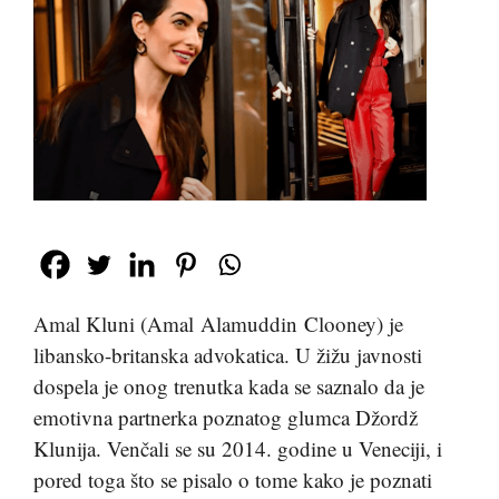
Amal Kluni (Amal Alamuddin Clooney) je
libansko-britanska advokatica. U žižu javnosti
dospela je onog trenutka kada se saznalo da je
emotivna partnerka poznatog glumca Džordž
Klunija. Venčali se su 2014. godine u Veneciji, i
pored toga što se pisalo o tome kako je poznati