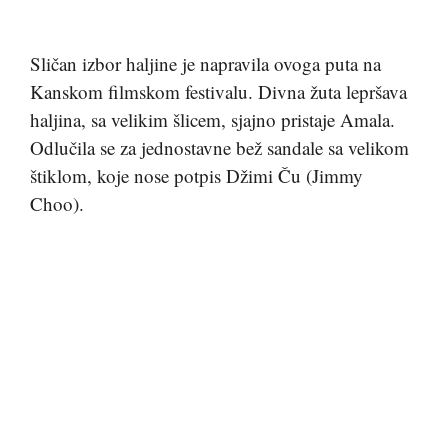
Sličan izbor haljine je napravila ovoga puta na
Kanskom filmskom festivalu. Divna žuta lepršava
haljina, sa velikim šlicem, sjajno pristaje Amala.
Odlučila se za jednostavne bež sandale sa velikom
štiklom, koje nose potpis Džimi Ču (Jimmy
Choo).