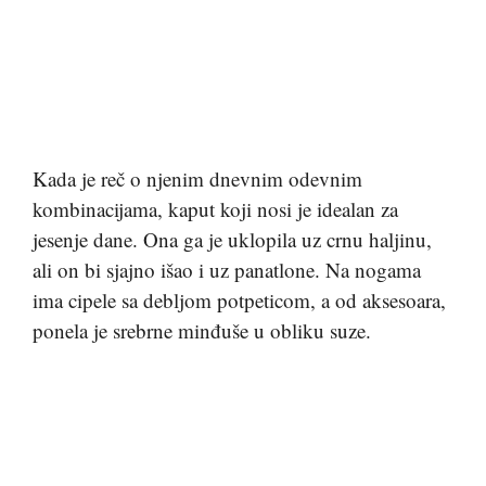
Kada je reč o njenim dnevnim odevnim
kombinacijama, kaput koji nosi je idealan za
jesenje dane. Ona ga je uklopila uz crnu haljinu,
ali on bi sjajno išao i uz panatlone. Na nogama
ima cipele sa debljom potpeticom, a od aksesoara,
ponela je srebrne minđuše u obliku suze.