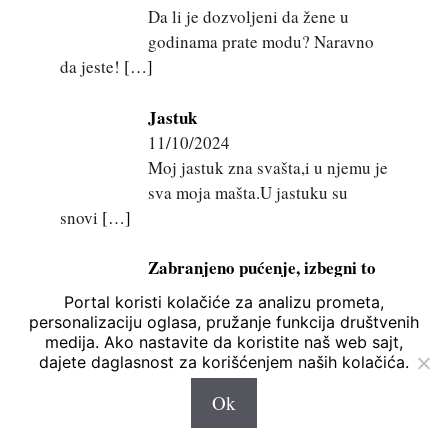
Da li je dozvoljeni da žene u
godinama prate modu? Naravno
da jeste!
[…]
Jastuk
11/10/2024
Moj jastuk zna svašta,i u njemu je
sva moja mašta.U jastuku su
snovi
[…]
Zabranjeno pućenje, izbegni to
mučenje
Portal koristi kolačiće za analizu prometa,
10/10/2024
personalizaciju oglasa, pružanje funkcija društvenih
Toliko pućenja, mučenja i
medija. Ako nastavite da koristite naš web sajt,
dajete daglasnost za korišćenjem naših kolačića.
provedenog vremena za dobru sliku se utroši
[…]
Ok
Ponor