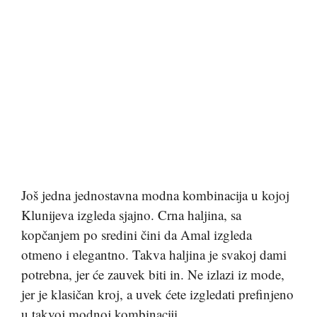
Još jedna jednostavna modna kombinacija u kojoj
Klunijeva izgleda sjajno. Crna haljina, sa
kopčanjem po sredini čini da Amal izgleda
otmeno i elegantno. Takva haljina je svakoj dami
potrebna, jer će zauvek biti in. Ne izlazi iz mode,
jer je klasičan kroj, a uvek ćete izgledati prefinjeno
u takvoj modnoj kombinaciji.