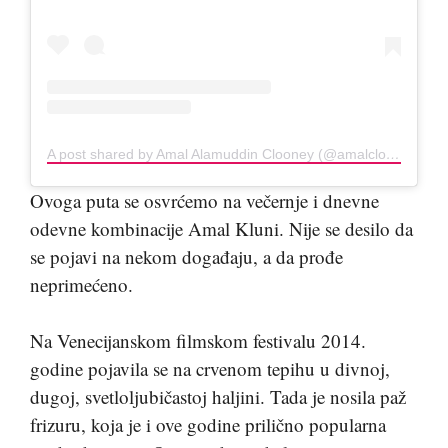
A post shared by Amal Alamuddin Clooney (@amalclooneyofficial1)
Ovoga puta se osvrćemo na večernje i dnevne
odevne kombinacije Amal Kluni. Nije se desilo da
se pojavi na nekom događaju, a da prođe
neprimećeno.
Na Venecijanskom filmskom festivalu 2014.
godine pojavila se na crvenom tepihu u divnoj,
dugoj, svetloljubičastoj haljini. Tada je nosila paž
frizuru, koja je i ove godine prilično popularna