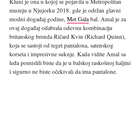
Kluni je ona u kojoj se pojavila u Metropolitan
muzeju u Njujorku 2018. gde je održan glavni
modni događaj godine,
Met Gala
bal. Amal je za
ovaj događaj odabrala odevnu kombinaciju
britanskog brenda Ričard Kvin (Richard Quinn),
koja se sastoji od teget pantalona, satenskog
korseta i impresivne suknje. Kada vidite Amal sa
leđa pomislili biste da je u balskoj raskošnoj haljini
i sigurno ne biste očekivali da ima pantalone.