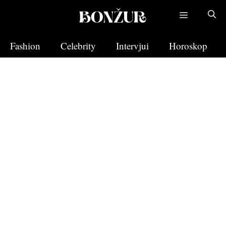
Skip
to
content
Fashion
Celebrity
Intervjui
Horoskop