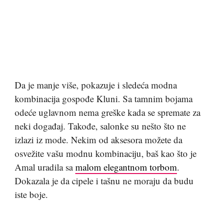
Da je manje više, pokazuje i sledeća modna
kombinacija gospođe Kluni. Sa tamnim bojama
odeće uglavnom nema greške kada se spremate za
neki događaj. Takođe, salonke su nešto što ne
izlazi iz mode. Nekim od aksesora možete da
osvežite vašu modnu kombinaciju, baš kao što je
Amal uradila sa
malom elegantnom torbom
.
Dokazala je da cipele i tašnu ne moraju da budu
iste boje.