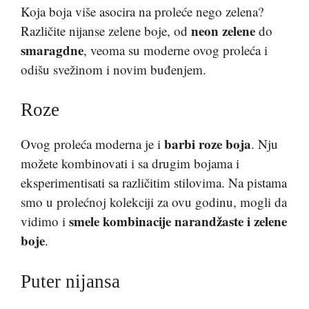
Koja boja više asocira na proleće nego zelena?
neon zelene
Različite nijanse zelene boje, od
do
smaragdne
, veoma su moderne ovog proleća i
odišu svežinom i novim buđenjem.
Roze
barbi roze boja
Ovog proleća moderna je i
. Nju
možete kombinovati i sa drugim bojama i
eksperimentisati sa različitim stilovima. Na pistama
smo u prolećnoj kolekciji za ovu godinu, mogli da
smele kombinacije narandžaste i zelene
vidimo i
boje
.
Puter nijansa