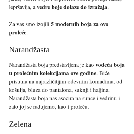
vedre boje dolaze do izražaja
lepršavija, a
.
5 modernih boja za ovo
Za vas smo izojili
proleće
.
Narandžasta
vodeća boja
Narandžasta boja predstavljena je kao
u prolećnim kolekcijama ove godine
. Biće
prisutna na najrazličitijim odevnim komadima, od
košulja, bluza do pantalona, suknji i haljina.
Narandžasta boja nas asocira na sunce i vedrinu i
zato joj se radujemo, kao i proleću.
Zelena