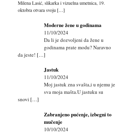
Milena Lasić, slikarka i vizuelna umetnica, 19.
oktobra otvara svoju
[…]
Moderne žene u godinama
11/10/2024
Da li je dozvoljeni da žene u
godinama prate modu? Naravno
da jeste!
[…]
Jastuk
11/10/2024
Moj jastuk zna svašta,i u njemu je
sva moja mašta.U jastuku su
snovi
[…]
Zabranjeno pućenje, izbegni to
mučenje
10/10/2024