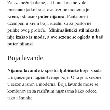
Za sve nežnije dame, ali i one koje ne vole
preterano jarke boje, ove sezone moderna je i
krem
puter nijansa
, odnosno
. Pantalone i
džemperi u krem boji, idealni su za poslovne
Minimalistički stil nikada
prilike ovog proleća.
nije izašao iz mode, a ove sezone se ogleda u baš
puter nijansi
.
Boja lavande
Nijansa lavande
ljubičaste boje
iz spektra
, spada
u najnežnije i najženstvenije boje. Ona je iz sezone
u sezonu iznova moderna. Boja lavande može se
kombinovati sa različitim nijansama kako odeće,
tako i šminke.