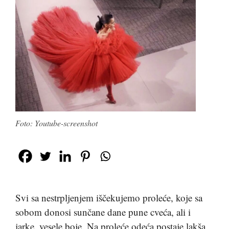
Foto: Youtube-screenshot
Svi sa nestrpljenjem iščekujemo proleće, koje sa
sobom donosi sunčane dane pune cveća, ali i
jarke, vesele boje. Na proleće odeća postaje lakša,