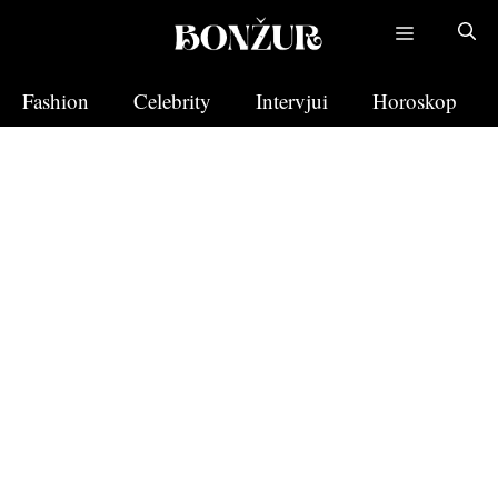
Skip
to
content
Fashion
Celebrity
Intervjui
Horoskop