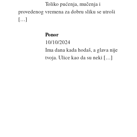
Toliko pućenja, mučenja i
provedenog vremena za dobru sliku se utroši
[…]
Ponor
10/10/2024
Ima dana kada hodaš, a glava nije
tvoja. Ulice kao da su neki
[…]