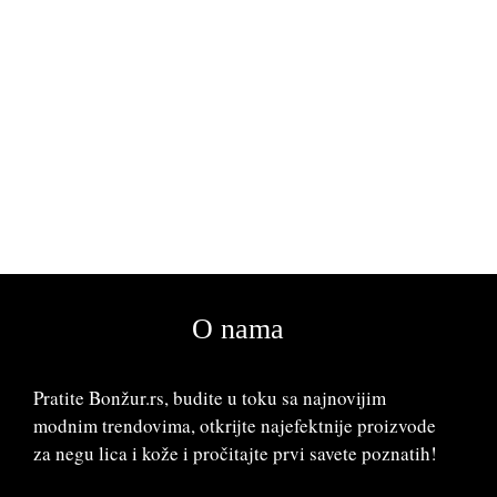
O nama
Pratite Bonžur.rs, budite u toku sa najnovijim
modnim trendovima, otkrijte najefektnije proizvode
za negu lica i kože i pročitajte prvi savete poznatih!