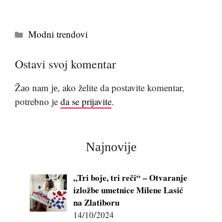
Kategorije
Modni trendovi
Ostavi svoj komentar
Žао nam је, ako želite da postavite komentar,
potrebno je
da se prijavite
.
Najnovije
„Tri boje, tri reči“ – Otvaranje
izložbe umetnice Milene Lasić
na Zlatiboru
14/10/2024