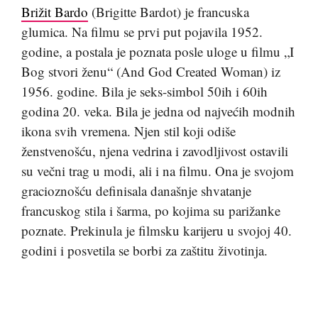
Brižit Bardo
(Brigitte Bardot) je francuska
glumica. Na filmu se prvi put pojavila 1952.
godine, a postala je poznata posle uloge u filmu „I
Bog stvori ženu“ (And God Created Woman) iz
1956. godine. Bila je seks-simbol 50ih i 60ih
godina 20. veka. Bila je jedna od najvećih modnih
ikona svih vremena. Njen stil koji odiše
ženstvenošću, njena vedrina i zavodljivost ostavili
su večni trag u modi, ali i na filmu. Ona je svojom
gracioznošću definisala današnje shvatanje
francuskog stila i šarma, po kojima su parižanke
poznate. Prekinula je filmsku karijeru u svojoj 40.
godini i posvetila se borbi za zaštitu životinja.