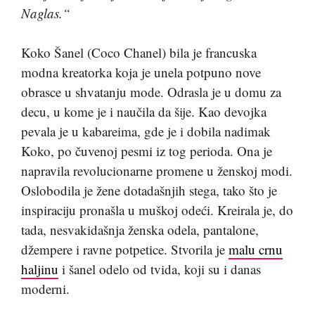
Naglas.“
Koko Šanel (Coco Chanel) bila je francuska
modna kreatorka koja je unela potpuno nove
obrasce u shvatanju mode. Odrasla je u domu za
decu, u kome je i naučila da šije. Kao devojka
pevala je u kabareima, gde je i dobila nadimak
Koko, po čuvenoj pesmi iz tog perioda. Ona je
napravila revolucionarne promene u ženskoj modi.
Oslobodila je žene dotadašnjih stega, tako što je
inspiraciju pronašla u muškoj odeći. Kreirala je, do
tada, nesvakidašnja ženska odela, pantalone,
džempere i ravne potpetice. Stvorila je
malu crnu
haljinu
i šanel odelo od tvida, koji su i danas
moderni.