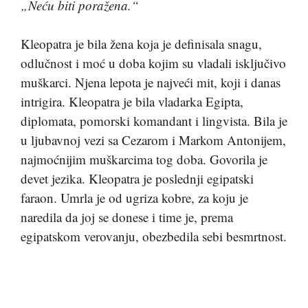
„Neću biti poražena.“
Kleopatra je bila žena koja je definisala snagu,
odlučnost i moć u doba kojim su vladali isključivo
muškarci. Njena lepota je najveći mit, koji i danas
intrigira. Kleopatra je bila vladarka Egipta,
diplomata, pomorski komandant i lingvista. Bila je
u ljubavnoj vezi sa Cezarom i Markom Antonijem,
najmoćnijim muškarcima tog doba. Govorila je
devet jezika. Kleopatra je poslednji egipatski
faraon. Umrla je od ugriza kobre, za koju je
naredila da joj se donese i time je, prema
egipatskom verovanju, obezbedila sebi besmrtnost.