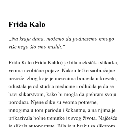
Frida Kalo
„Na kraju dana, možemo da podnesemo mnogo
više nego što smo mislili.“
F
rida Kalo
(Frida Kahlo) je bila meksička slikarka,
veoma neobične pojave. Nakon teške saobraćajne
nesreće, zbog koje je mesecima boravila u krevetu,
odustala je od studija medicine i odlučila je da se
bavi slikarstvom, kako bi mogla da prehrani svoju
porodicu. Njene slike su veoma potresne,
mnogima u tom periodu i šokantne, a na njima je
prikazivala bolne trenutke iz svog života. Najčešće
je slikala autoportrete. Bila je u braku sa slikarom