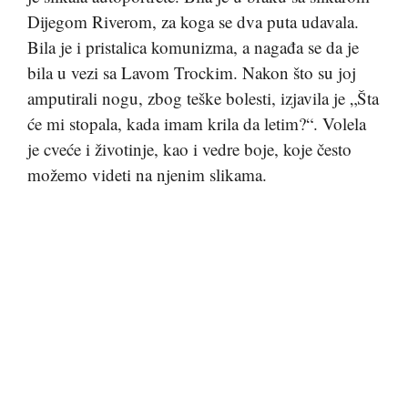
Dijegom Riverom, za koga se dva puta udavala.
Bila je i pristalica komunizma, a nagađa se da je
bila u vezi sa Lavom Trockim. Nakon što su joj
amputirali nogu, zbog teške bolesti, izjavila je „Šta
će mi stopala, kada imam krila da letim?“. Volela
je cveće i životinje, kao i vedre boje, koje često
možemo videti na njenim slikama.