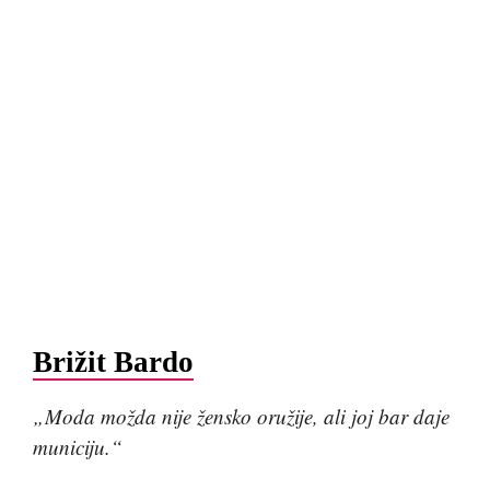
Brižit Bardo
„Moda možda nije žensko oružije, ali joj bar daje
municiju.“