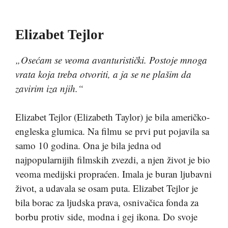
Elizabet Tejlor
„Osećam se veoma avanturistički. Postoje mnoga
vrata koja treba otvoriti, a ja se ne plašim da
zavirim iza njih.“
Elizabet Tejlor (Elizabeth Taylor) je bila američko-
engleska glumica. Na filmu se prvi put pojavila sa
samo 10 godina. Ona je bila jedna od
najpopularnijih filmskih zvezdi, a njen život je bio
veoma medijski propraćen. Imala je buran ljubavni
život, a udavala se osam puta. Elizabet Tejlor je
bila borac za ljudska prava, osnivačica fonda za
borbu protiv side, modna i gej ikona. Do svoje