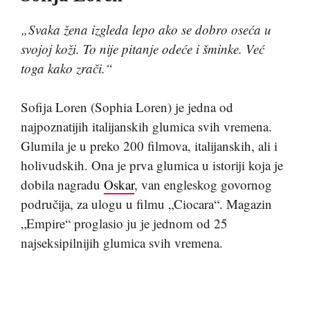
„Svaka žena izgleda lepo ako se dobro oseća u
svojoj koži. To nije pitanje odeće i šminke. Već
toga kako zrači.“
Sofija Loren (Sophia Loren) je jedna od
najpoznatijih italijanskih glumica svih vremena.
Glumila je u preko 200 filmova, italijanskih, ali i
holivudskih. Ona je prva glumica u istoriji koja je
dobila nagradu
Oskar
, van engleskog govornog
područija, za ulogu u filmu „Ciocara“. Magazin
„Empire“ proglasio ju je jednom od 25
najseksipilnijih glumica svih vremena.