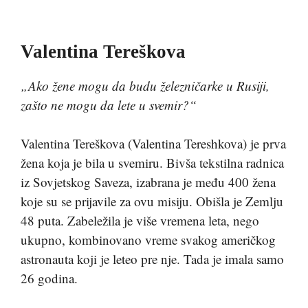
Valentina Tereškova
„Ako žene mogu da budu železničarke u Rusiji,
zašto ne mogu da lete u svemir?“
Valentina Tereškova (Valentina Tereshkova) je prva
žena koja je bila u svemiru. Bivša tekstilna radnica
iz Sovjetskog Saveza, izabrana je među 400 žena
koje su se prijavile za ovu misiju. Obišla je Zemlju
48 puta. Zabeležila je više vremena leta, nego
ukupno, kombinovano vreme svakog američkog
astronauta koji je leteo pre nje. Tada je imala samo
26 godina.