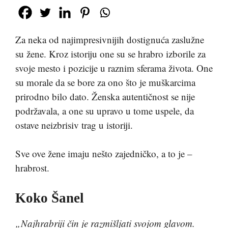
Za neka od najimpresivnijih dostignuća zaslužne
su žene. Kroz istoriju one su se hrabro izborile za
svoje mesto i pozicije u raznim sferama života. One
su morale da se bore za ono što je muškarcima
prirodno bilo dato. Ženska autentičnost se nije
podržavala, a one su upravo u tome uspele, da
ostave neizbrisiv trag u istoriji.
Sve ove žene imaju nešto zajedničko, a to je –
hrabrost.
Koko Šanel
„Najhrabriji čin je razmišljati svojom glavom.