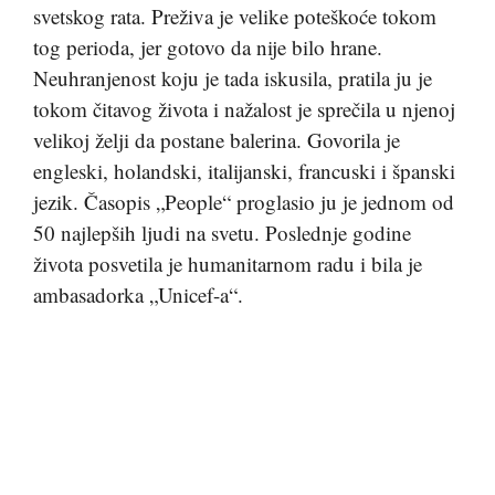
svetskog rata. Preživa je velike poteškoće tokom
tog perioda, jer gotovo da nije bilo hrane.
Neuhranjenost koju je tada iskusila, pratila ju je
tokom čitavog života i nažalost je sprečila u njenoj
velikoj želji da postane balerina. Govorila je
engleski, holandski, italijanski, francuski i španski
jezik. Časopis „People“ proglasio ju je jednom od
50 najlepših ljudi na svetu. Poslednje godine
života posvetila je humanitarnom radu i bila je
ambasadorka „Unicef-a“.