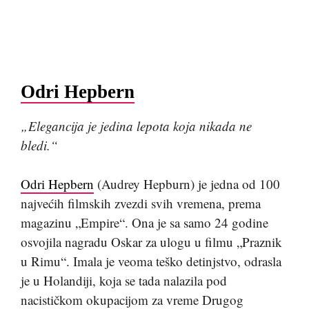
Odri Hepbern
„
Elegancija je jedina lepota koja nikada ne
bledi.“
Odri Hepbern
(Audrey Hepburn) je jedna od 100
najvećih filmskih zvezdi svih vremena, prema
magazinu „Empire“. Ona je sa samo 24 godine
osvojila nagradu Oskar za ulogu u filmu „Praznik
u Rimu“. Imala je veoma teško detinjstvo, odrasla
je u Holandiji, koja se tada nalazila pod
nacističkom okupacijom za vreme Drugog