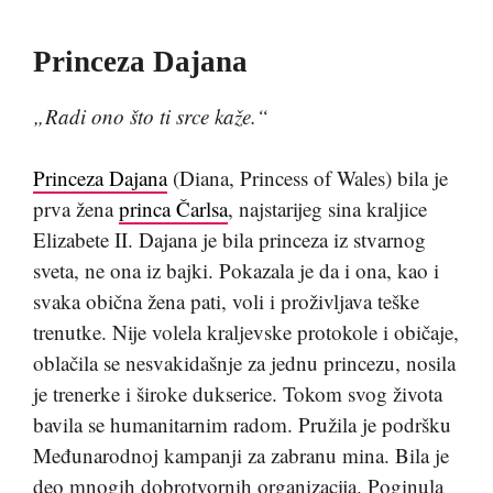
Princeza Dajana
„Radi ono što ti srce kaže.“
Princeza Dajana
(Diana, Princess of Wales) bila je
prva žena
princa Čarlsa
, najstarijeg sina kraljice
Elizabete II. Dajana je bila princeza iz stvarnog
sveta, ne ona iz bajki. Pokazala je da i ona, kao i
svaka obična žena pati, voli i proživljava teške
trenutke. Nije volela kraljevske protokole i običaje,
oblačila se nesvakidašnje za jednu princezu, nosila
je trenerke i široke dukserice. Tokom svog života
bavila se humanitarnim radom. Pružila je podršku
Međunarodnoj kampanji za zabranu mina. Bila je
deo mnogih dobrotvornih organizacija. Poginula