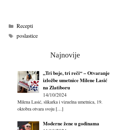
Kategorije
Recepti
Tags
poslastice
Najnovije
„Tri boje, tri reči“ – Otvaranje
izložbe umetnice Milene Lasić
na Zlatiboru
14/10/2024
Milena Lasić, slikarka i vizuelna umetnica, 19.
oktobra otvara svoju
[…]
Moderne žene u godinama