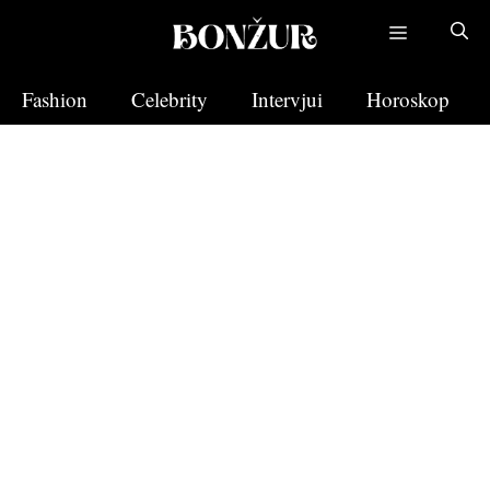
Skip
to
content
Fashion
Celebrity
Intervjui
Horoskop