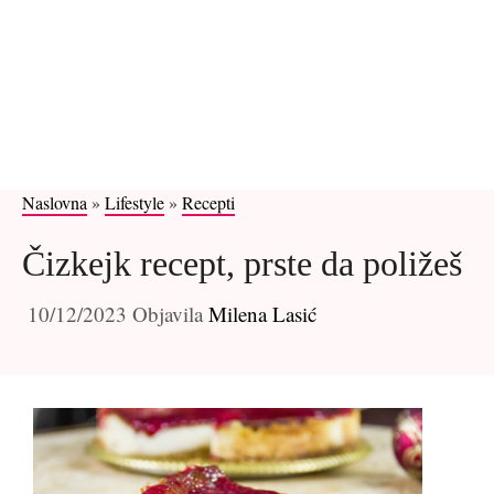
Naslovna
»
Lifestyle
»
Recepti
Čizkejk recept, prste da poližeš
10/12/2023
Objavila
Milena Lasić