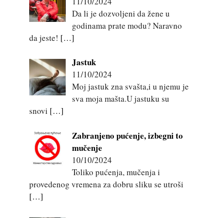
11/10/2024
Da li je dozvoljeni da žene u
godinama prate modu? Naravno
da jeste!
[…]
Jastuk
11/10/2024
Moj jastuk zna svašta,i u njemu je
sva moja mašta.U jastuku su
snovi
[…]
Zabranjeno pućenje, izbegni to
mučenje
10/10/2024
Toliko pućenja, mučenja i
provedenog vremena za dobru sliku se utroši
[…]