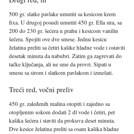
500 gr. slatke pavlake umutiti sa kesicom krem
fixa. U drugoj posudi umutiti 450 gr. Ella sira, sa
200 do 230 gr. šećera u prahu i kesicom vanilin
šečera. Spojiti ove dve smese. Jednu kesicu
želatina preliti sa četiri kašike hladne vode i ostaviti
desetak minuta da nabubri. Zatim ga zagrevati do
tačke ključanja, ali ne sme da provri. Sipati u
smesu sa sirom i slatkom pavlakom i izmešati.
Treći red, vočni preliv
450 gr. zaleđenih malina otopiti i zajedno sa
otopljenim sokom dodati 2 dl vode i četiri, pet
kašika šećera i staviti da prokuva deset minuta.
Dve kesice želatina preliti sa osam kašika hladne