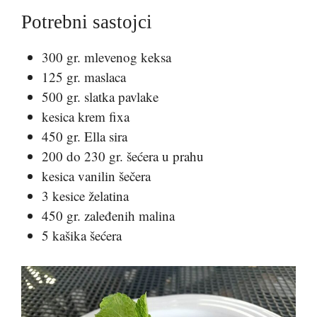
Potrebni sastojci
300 gr. mlevenog keksa
125 gr. maslaca
500 gr. slatka pavlake
kesica krem fixa
450 gr. Ella sira
200 do 230 gr. šećera u prahu
kesica vanilin šečera
3 kesice želatina
450 gr. zaleđenih malina
5 kašika šećera