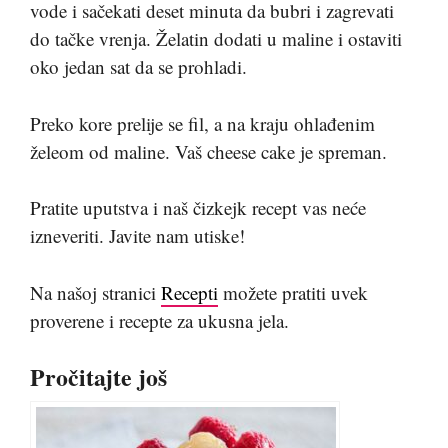
vode i sačekati deset minuta da bubri i zagrevati
do tačke vrenja. Želatin dodati u maline i ostaviti
oko jedan sat da se prohladi.
Preko kore prelije se fil, a na kraju ohlađenim
želeom od maline. Vaš cheese cake je spreman.
Pratite uputstva i naš čizkejk recept vas neće
izneveriti. Javite nam utiske!
Na našoj stranici
Recepti
možete pratiti uvek
proverene i recepte za ukusna jela.
Pročitajte još