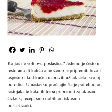
Ko još ne voli ovu poslasticu? Jedemo je često u
restoranu ili kafiću a možemo je pripremiti brzo i
uspešno i kod kuće i napraviti užitak celoj svojoj
porodici. U nastavku pročitajte šta je potrebno od
sastojaka te kako ih treba pripremiti za ukusan
čizkejk, recept smo dobili od iskusnih
poslastičarki.