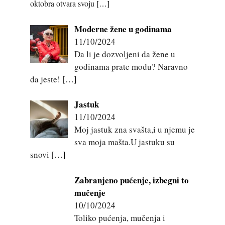
oktobra otvara svoju
[…]
Moderne žene u godinama
11/10/2024
Da li je dozvoljeni da žene u
godinama prate modu? Naravno
da jeste!
[…]
Jastuk
11/10/2024
Moj jastuk zna svašta,i u njemu je
sva moja mašta.U jastuku su
snovi
[…]
Zabranjeno pućenje, izbegni to
mučenje
10/10/2024
Toliko pućenja, mučenja i