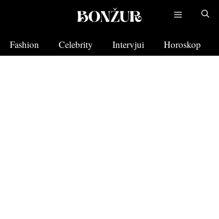
Skip
to
content
Fashion
Celebrity
Intervjui
Horoskop