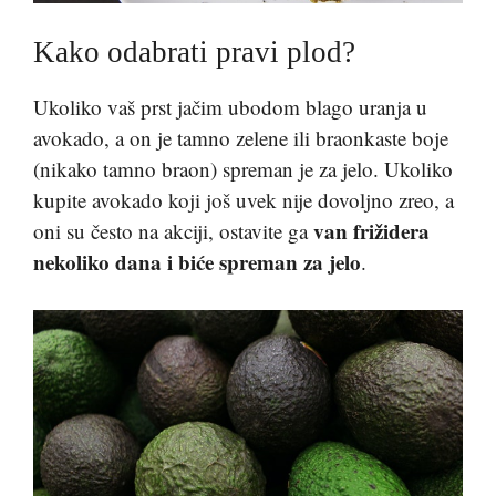
Kako odabrati pravi plod?
Ukoliko vaš prst jačim ubodom blago uranja u
avokado, a on je tamno zelene ili braonkaste boje
(nikako tamno braon) spreman je za jelo. Ukoliko
kupite avokado koji još uvek nije dovoljno zreo, a
van frižidera
oni su često na akciji, ostavite ga
nekoliko dana i biće spreman za jelo
.