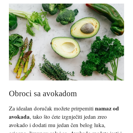
Obroci sa avokadom
namaz od
Za idealan doručak možete prirpemiti
avokada
, tako što ćete izgnječiti jedan zreo
avokado i dodati mu jedan čen belog luka,