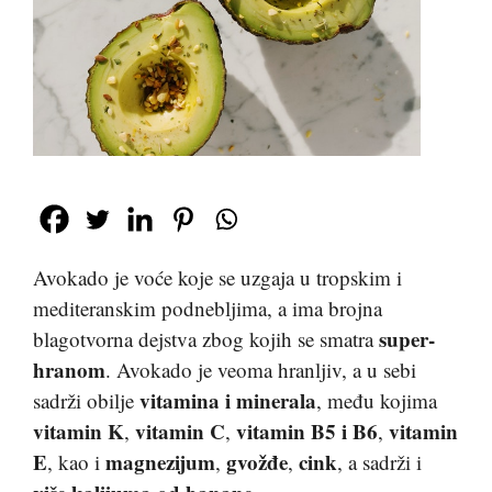
Avokado je voće koje se uzgaja u tropskim i
mediteranskim podnebljima, a ima brojna
super-
blagotvorna dejstva zbog kojih se smatra
hranom
. Avokado je veoma hranljiv, a u sebi
vitamina i minerala
sadrži obilje
, među kojima
vitamin K
vitamin C
vitamin B5 i B6
vitamin
,
,
,
E
magnezijum
gvožđe
cink
, kao i
,
,
, a sadrži i