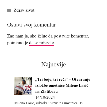
Kategorije
Zdrav život
Ostavi svoj komentar
Žао nam је, ako želite da postavite komentar,
potrebno je
da se prijavite
.
Najnovije
„Tri boje, tri reči“ – Otvaranje
izložbe umetnice Milene Lasić
na Zlatiboru
14/10/2024
Milena Lasić, slikarka i vizuelna umetnica, 19.