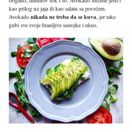
origano, limunov sok i so. Avokado možete jesti i
kao prilog uz jaja ili kao salatu sa povrćem.
nikada ne treba da se kuva
Avokado
, jer tako
gubi sve svoje hranljive sastojke i ukus.