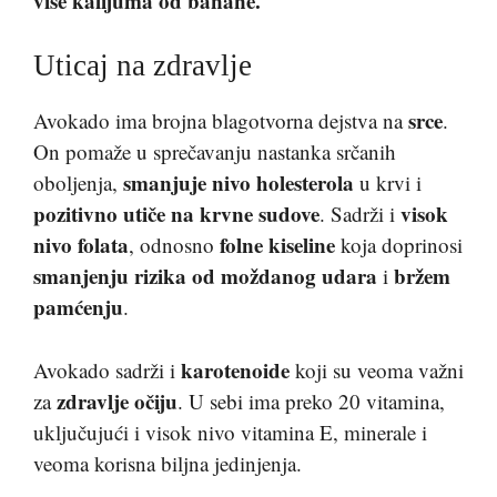
više kalijuma od banane.
Uticaj na zdravlje
srce
Avokado ima brojna blagotvorna dejstva na
.
On pomaže u sprečavanju nastanka srčanih
smanjuje nivo holesterola
oboljenja,
u krvi i
pozitivno utiče na krvne sudove
visok
. Sadrži i
nivo folata
folne kiseline
, odnosno
koja doprinosi
smanjenju rizika od moždanog udara
bržem
i
pamćenju
.
karotenoide
Avokado sadrži i
koji su veoma važni
zdravlje očiju
za
. U sebi ima preko 20 vitamina,
uključujući i visok nivo vitamina E, minerale i
veoma korisna biljna jedinjenja.