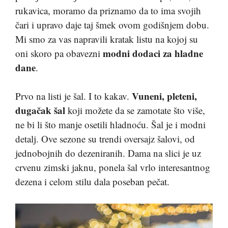
rukavica, moramo da priznamo da to ima svojih
čari i upravo daje taj šmek ovom godišnjem dobu.
Mi smo za vas napravili kratak listu na kojoj su
modni dodaci za hladne
oni skoro pa obavezni
dane
.
Vuneni, pleteni,
Prvo na listi je šal. I to kakav.
dugačak šal
koji možete da se zamotate što više,
ne bi li što manje osetili hladnoću. Šal je i modni
detalj. Ove sezone su trendi oversajz šalovi, od
jednobojnih do dezeniranih. Dama na slici je uz
crvenu zimski jaknu, ponela šal vrlo interesantnog
dezena i celom stilu dala poseban pečat.