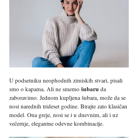
U podsetniku neophodnih zimiskih stvari, pisali
šubaru
smo o kapama. Ali ne smemo
da
zaboravimo. Jednom kupljena šubara, može da se
nosi narednih trideset godine. Birajte zato klasičan
model. Ona greje, nosi se i u dnevnim, ali i uz
večernje, elegantne odevne kombinacije.