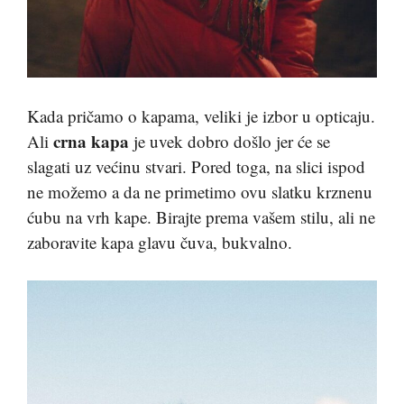
Kada pričamo o kapama, veliki je izbor u opticaju.
crna kapa
Ali
je uvek dobro došlo jer će se
slagati uz većinu stvari. Pored toga, na slici ispod
ne možemo a da ne primetimo ovu slatku krznenu
ćubu na vrh kape. Birajte prema vašem stilu, ali ne
zaboravite kapa glavu čuva, bukvalno.