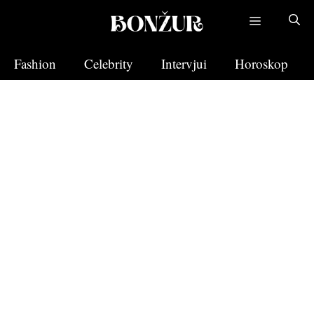
Skip
to
content
Fashion
Celebrity
Intervjui
Horoskop