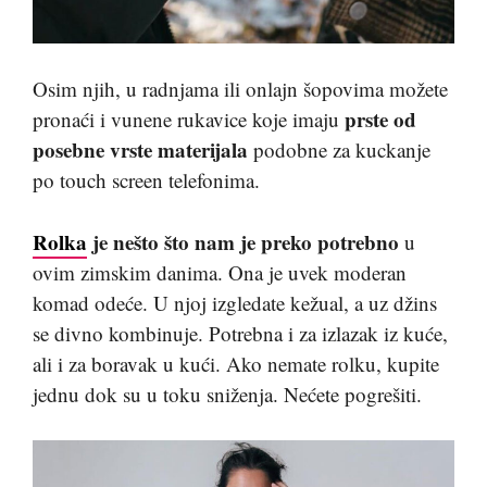
Osim njih, u radnjama ili onlajn šopovima možete
prste od
pronaći i vunene rukavice koje imaju
posebne vrste materijala
podobne za kuckanje
po touch screen telefonima.
Rolka
je nešto što nam je preko potrebno
u
ovim zimskim danima. Ona je uvek moderan
komad odeće. U njoj izgledate kežual, a uz džins
se divno kombinuje. Potrebna i za izlazak iz kuće,
ali i za boravak u kući. Ako nemate rolku, kupite
jednu dok su u toku sniženja. Nećete pogrešiti.