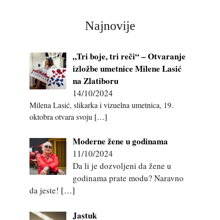
Najnovije
„Tri boje, tri reči“ – Otvaranje
izložbe umetnice Milene Lasić
na Zlatiboru
14/10/2024
Milena Lasić, slikarka i vizuelna umetnica, 19.
oktobra otvara svoju
[…]
Moderne žene u godinama
11/10/2024
Da li je dozvoljeni da žene u
godinama prate modu? Naravno
da jeste!
[…]
Jastuk