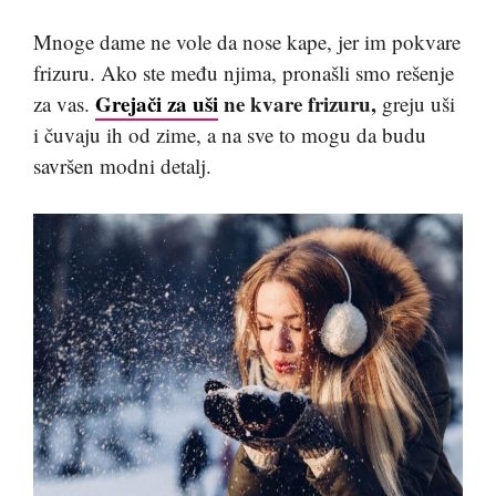
Mnoge dame ne vole da nose kape, jer im pokvare
frizuru. Ako ste među njima, pronašli smo rešenje
Grejači za uši
ne kvare frizuru,
za vas.
greju uši
i čuvaju ih od zime, a na sve to mogu da budu
savršen modni detalj.