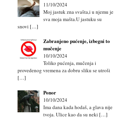
11/10/2024
Moj jastuk zna svašta,i u njemu je
sva moja mašta.U jastuku su
snovi
[…]
Zabranjeno pućenje, izbegni to
mučenje
10/10/2024
Toliko pućenja, mučenja i
provedenog vremena za dobru sliku se utroši
[…]
Ponor
10/10/2024
Ima dana kada hodaš, a glava nije
tvoja. Ulice kao da su neki
[…]