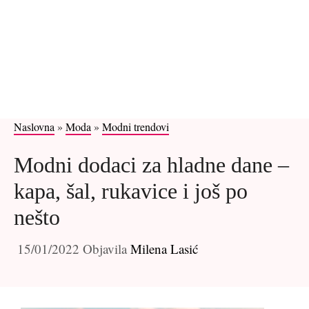
Naslovna
»
Moda
»
Modni trendovi
Modni dodaci za hladne dane –
kapa, šal, rukavice i još po
nešto
15/01/2022
Objavila
Milena Lasić