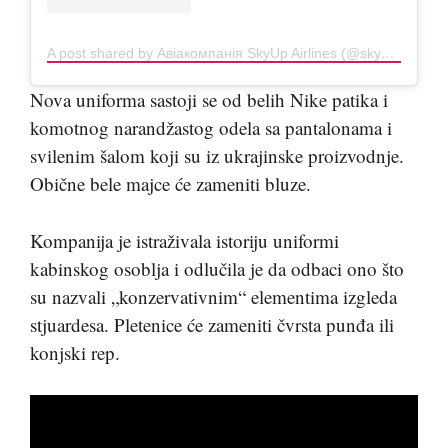
A post shared by Авіакомпанія SkyUp Airlines (@skyup.aero)
Nova uniforma sastoji se od belih Nike patika i
komotnog narandžastog odela sa pantalonama i
svilenim šalom koji su iz ukrajinske proizvodnje.
Obične bele majce će zameniti bluze.
Kompanija je istraživala istoriju uniformi
kabinskog osoblja i odlučila je da odbaci ono što
su nazvali „konzervativnim“ elementima izgleda
stjuardesa. Pletenice će zameniti čvrsta punđa ili
konjski rep.