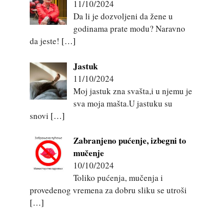
11/10/2024
Da li je dozvoljeni da žene u
godinama prate modu? Naravno
da jeste!
[…]
Jastuk
11/10/2024
Moj jastuk zna svašta,i u njemu je
sva moja mašta.U jastuku su
snovi
[…]
Zabranjeno pućenje, izbegni to
mučenje
10/10/2024
Toliko pućenja, mučenja i
provedenog vremena za dobru sliku se utroši
[…]