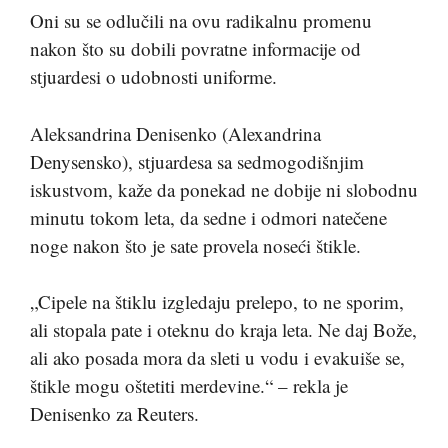
Oni su se odlučili na ovu radikalnu promenu
nakon što su dobili povratne informacije od
stjuardesi o udobnosti uniforme.
Aleksandrina Denisenko (Alexandrina
Denysensko), stjuardesa sa sedmogodišnjim
iskustvom, kaže da ponekad ne dobije ni slobodnu
minutu tokom leta, da sedne i odmori natečene
noge nakon što je sate provela noseći štikle.
„Cipele na štiklu izgledaju prelepo, to ne sporim,
ali stopala pate i oteknu do kraja leta. Ne daj Bože,
ali ako posada mora da sleti u vodu i evakuiše se,
štikle mogu oštetiti merdevine.“ – rekla je
Denisenko za Reuters.