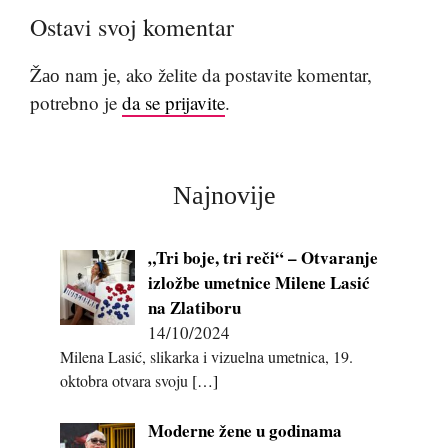
Ostavi svoj komentar
Žао nam је, ako želite da postavite komentar,
potrebno je
da se prijavite
.
Najnovije
„Tri boje, tri reči“ – Otvaranje
izložbe umetnice Milene Lasić
na Zlatiboru
14/10/2024
Milena Lasić, slikarka i vizuelna umetnica, 19.
oktobra otvara svoju
[…]
Moderne žene u godinama