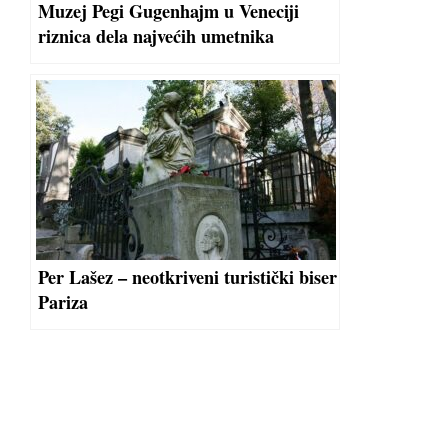
Muzej Pegi Gugenhajm u Veneciji
riznica dela najvećih umetnika
Per Lašez – neotkriveni turistički biser
Pariza