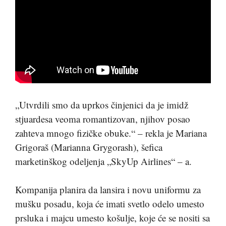
„Utvrdili smo da uprkos činjenici da je imidž
stjuardesa veoma romantizovan, njihov posao
zahteva mnogo fizičke obuke.“ – rekla je Mariana
Grigoraš (Marianna Grygorash), šefica
marketinškog odeljenja „SkyUp Airlines“ – a.
Kompanija planira da lansira i novu uniformu za
mušku posadu, koja će imati svetlo odelo umesto
prsluka i majcu umesto košulje, koje će se nositi sa