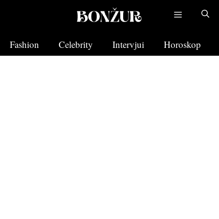
Skip
to
content
Fashion
Celebrity
Intervjui
Horoskop