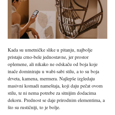
Kada su umetničke slike u pitanju, najbolje
pristaju crno-bele jednostavne, jer prostor
oplemene, ali nikako ne odskaču od boja koje
inače dominiraju u wabi-sabi stilu, a to su boja
drveta, kamena, mermera. Najlepše izgledaju
masivni komadi nameštaja, koji daju pečat ovom
stilu, te ni nema potrebe za sitnijim dodacima
dekoru. Prednost se daje prirodnim elementima, a
što su rustičniji, to je bolje.