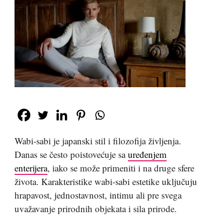
Wabi-sabi je japanski stil i filozofija življenja.
Danas se često poistovećuje sa
uređenjem
enterijera
, iako se može primeniti i na druge sfere
života. Karakteristike wabi-sabi estetike uključuju
hrapavost, jednostavnost, intimu ali pre svega
uvažavanje prirodnih objekata i sila prirode.