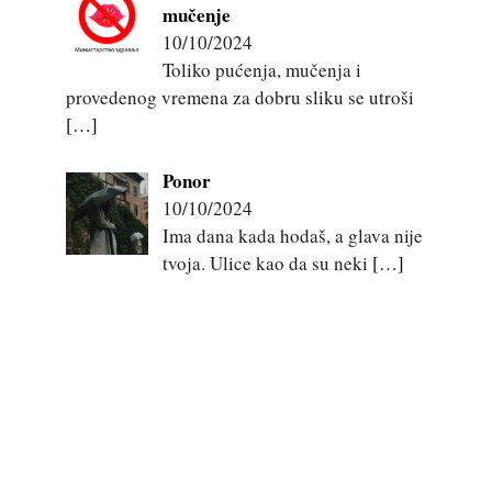
mučenje
10/10/2024
Toliko pućenja, mučenja i
provedenog vremena za dobru sliku se utroši
[…]
Ponor
10/10/2024
Ima dana kada hodaš, a glava nije
tvoja. Ulice kao da su neki
[…]