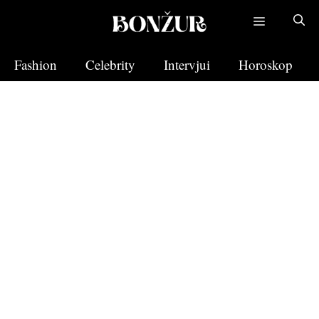
Skip
to
content
Fashion
Celebrity
Intervjui
Horoskop