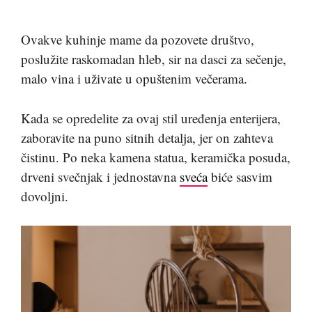
Ovakve kuhinje mame da pozovete društvo,
poslužite raskomadan hleb, sir na dasci za sečenje,
malo vina i uživate u opuštenim večerama.
Kada se opredelite za ovaj stil uređenja enterijera,
zaboravite na puno sitnih detalja, jer on zahteva
čistinu. Po neka kamena statua, keramička posuda,
drveni svečnjak i jednostavna
sveća
biće sasvim
dovoljni.