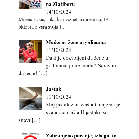
na Zlatiboru
14/10/2024
Milena Lasić, slikarka i vizuelna umetnica, 19.
oktobra otvara svoju
[…]
Moderne žene u godinama
11/10/2024
Da li je dozvoljeni da žene u
godinama prate modu? Naravno
da jeste!
[…]
Jastuk
11/10/2024
Moj jastuk zna svašta,i u njemu je
sva moja mašta.U jastuku su
snovi
[…]
Zabranjeno pućenje, izbegni to