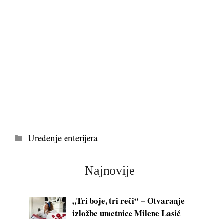
Kategorije
Uređenje enterijera
Najnovije
„Tri boje, tri reči“ – Otvaranje
izložbe umetnice Milene Lasić