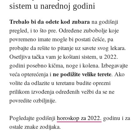
sistem u narednoj godini
Trebalo bi da odete kod zubara
na godišnji
pregled, i to što pre. Određene zubobolje koje
povremeno imate mogle bi postati češće, pa
probajte da rešite to pitanje uz savete svog lekara.
Osetljiva tačka vam je koštani sistem, u 2022.
godini posebno kičma, noge i kolena. Izbegavajte
ne podižite velike terete
veća opterećenja i
. Ako
volite da odlazite u teretanu budite oprezni
prilikom izvođenja određenih vežbi da se ne
povredite ozbiljnije.
Pogledajte godišnji
horoskop za 2022.
godinu i za
ostale znake zodijaka.