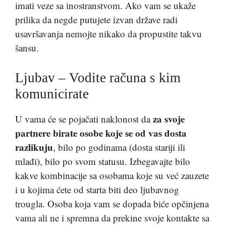
imati veze sa inostranstvom. Ako vam se ukaže
prilika da negde putujete izvan države radi
usavršavanja nemojte nikako da propustite takvu
šansu.
Ljubav – Vodite računa s kim
komunicirate
za svoje
U vama će se pojačati naklonost da
partnere birate osobe koje se od vas dosta
razlikuju
, bilo po godinama (dosta stariji ili
mlađi), bilo po svom statusu. Izbegavajte bilo
kakve kombinacije sa osobama koje su već zauzete
i u kojima ćete od starta biti deo ljubavnog
trougla. Osoba koja vam se dopada biće opčinjena
vama ali ne i spremna da prekine svoje kontakte sa