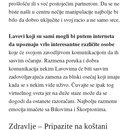
prošlošću ili s već postojećim partnerom. Da se ne
biste našli u centru nečije manipulacije najbolje bi
bilo da dobro uključite i svoj racio a ne samo srce.
Lavovi koji su sami mogli bi putem interneta
da upoznaju vrlo interesantne različite osobe
koje će svojom zavodljivom komunikacijom da ih
sasvim očaraju. Razmena poruka i dobra
komunikacija nekim Lavovima će biti sasvim
zadovoljavajuća zamena za bliski osećaj koji imaju
kada se s nekim vide uživo. Čuvajte se ipak tog
virtuelnog sveta jer na duže staze može da se
dogodi da ostanete razoračani. Najbolju razmenu
emocija imaćete sa Bikovima i Škorpionima.
Zdravlje – Pripazite na koštani