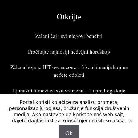
Otkrijte
Zeleni čaj i svi njegovi benefiti
Pročitajte najnoviji
nedeljni horoskop
Zelena boja je HIT ove sezone – 8 kombinacija kojima
nećete odoleti
Ljubavni filmovi za sva vremena – 15 predloga koje
treba odgledati
Portal koristi kolačiće za analizu prometa,
personalizaciju oglasa, pružanje funkcija društvenih
medija. Ako nastavite da koristite naš web sajt,
dajete daglasnost za korišćenjem naših kolačića.
Bonžur 2026 © Sva prava zadržana. Powered by
Asymmetric
Digital
Ok