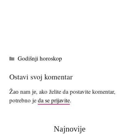
Kategorije
Godišnji horoskop
Ostavi svoj komentar
Žао nam је, ako želite da postavite komentar,
potrebno je
da se prijavite
.
Najnovije