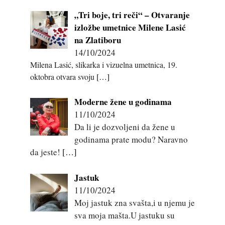
„Tri boje, tri reči“ – Otvaranje
izložbe umetnice Milene Lasić
na Zlatiboru
14/10/2024
Milena Lasić, slikarka i vizuelna umetnica, 19.
oktobra otvara svoju
[…]
Moderne žene u godinama
11/10/2024
Da li je dozvoljeni da žene u
godinama prate modu? Naravno
da jeste!
[…]
Jastuk
11/10/2024
Moj jastuk zna svašta,i u njemu je
sva moja mašta.U jastuku su