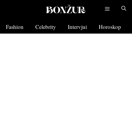
Skip
to
content
Fashion
Celebrity
Intervjui
Horoskop