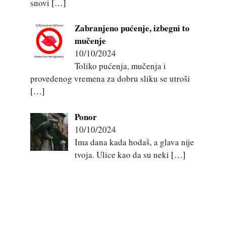
snovi
[…]
Zabranjeno pućenje, izbegni to
mučenje
10/10/2024
Toliko pućenja, mučenja i
provedenog vremena za dobru sliku se utroši
[…]
Ponor
10/10/2024
Ima dana kada hodaš, a glava nije
tvoja. Ulice kao da su neki
[…]