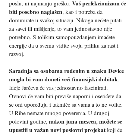
Vaš perfekcionizam će
poslu, ni najmanju grešku.
biti posebno naglašen
, kao i potreba da
dominirate u svakoj situaciji. Nikoga nećete pitati
za savet ili mišljenje, to vam jednostavno nije
potrebno. S tolikim samopouzdanjem imaćete
energije da u svemu vidite svoju priliku za rast i
razvoj.
Saradnja sa osobama rođenim u znaku Device
mogla bi vam doneti veći finansijski dobitak
.
Ideje Jarčeva će vas jednostavno fascinirati.
Ovnovi će vam biti previše naporni i osetićete da
se oni upoređuju i takmiče sa vama a to ne volite.
U Ribe nemate mnogo poverenja. U drugoj
nakon juna meseca, možete se
polovini godine,
upustiti u važan novi poslovni projekat
koji će