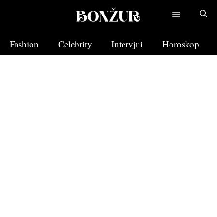
Skip
to
content
Fashion
Celebrity
Intervjui
Horoskop