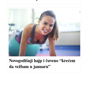
Novogodišnji hajp i čuveno “krećem
da vežbam u januaru”