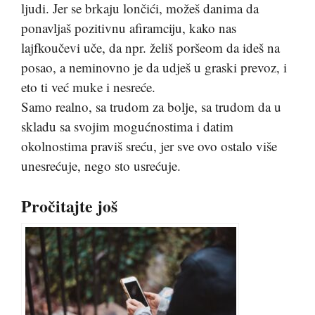
ljudi. Jer se brkaju lončići, možeš danima da
ponavljaš pozitivnu afiramciju, kako nas
lajfkoučevi uče, da npr. želiš poršeom da ideš na
posao, a neminovno je da udješ u graski prevoz, i
eto ti već muke i nesreće.
Samo realno, sa trudom za bolje, sa trudom da u
skladu sa svojim mogućnostima i datim
okolnostima praviš sreću, jer sve ovo ostalo više
unesrećuje, nego sto usrećuje.
Pročitajte još