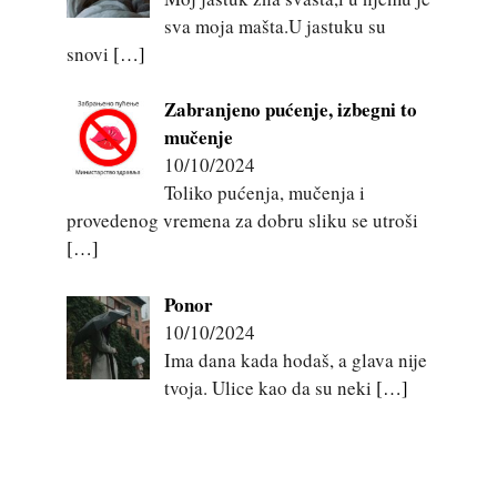
sva moja mašta.U jastuku su
snovi
[…]
Zabranjeno pućenje, izbegni to
mučenje
10/10/2024
Toliko pućenja, mučenja i
provedenog vremena za dobru sliku se utroši
[…]
Ponor
10/10/2024
Ima dana kada hodaš, a glava nije
tvoja. Ulice kao da su neki
[…]