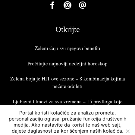
Otkrijte
Zeleni čaj i svi njegovi benefiti
Pročitajte najnoviji
nedeljni horoskop
Zelena boja je HIT ove sezone – 8 kombinacija kojima
nećete odoleti
Ljubavni filmovi za sva vremena – 15 predloga koje
treba odgledati
Portal koristi kolačiće za analizu prometa,
personalizaciju oglasa, pružanje funkcija društvenih
medija. Ako nastavite da koristite naš web sajt,
dajete daglasnost za korišćenjem naših kolačića.
Bonžur 2026 © Sva prava zadržana. Powered by
Asymmetric