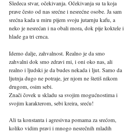
Sledeca stvar, očekivanja. Očekivanja su ta koja
prave često od nas srećne i nesrećne osobe. Ja sam
srećna kada u miru pijem svoju jutarnju kafu, a
neko je nesrećan i na obali mora, dok pije koktele i
hlade ga tri crnca.
Idemo dalje, zahvalnost. Realno je da smo
zahvalni dok smo zdravi mi, i oni oko nas, ali
realno i ljudski je da budes nekada i ljut. Samo da
ljutnja dugo ne potraje, jer njom ne štetiš nikom
drugom, osim sebi.
Znači čovek u skladu sa svojim mogućnostima i
svojim karakterom, sebi kreira, sreću!
Ali ta konstanta i agresivna pomama za srećom,
koliko vidim pravi i mnogo nesrečnih mladih