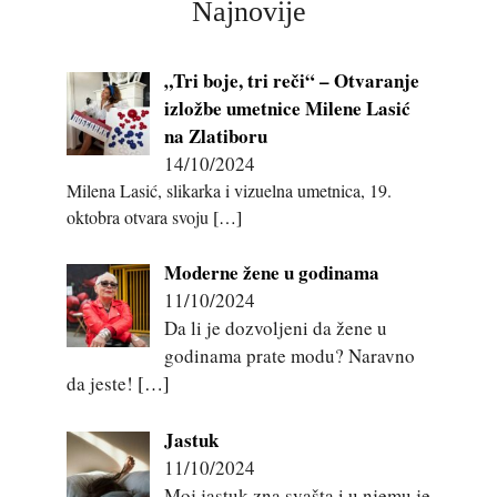
Najnovije
„Tri boje, tri reči“ – Otvaranje
izložbe umetnice Milene Lasić
na Zlatiboru
14/10/2024
Milena Lasić, slikarka i vizuelna umetnica, 19.
oktobra otvara svoju
[…]
Moderne žene u godinama
11/10/2024
Da li je dozvoljeni da žene u
godinama prate modu? Naravno
da jeste!
[…]
Jastuk
11/10/2024
Moj jastuk zna svašta,i u njemu je