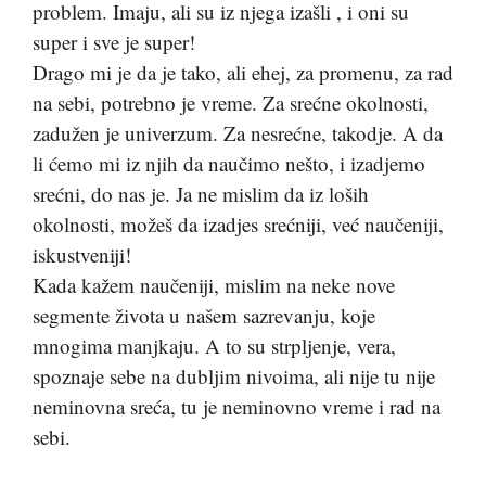
problem. Imaju, ali su iz njega izašli , i oni su
super i sve je super!
Drago mi je da je tako, ali ehej, za promenu, za rad
na sebi, potrebno je vreme. Za srećne okolnosti,
zadužen je univerzum. Za nesrećne, takodje. A da
li ćemo mi iz njih da naučimo nešto, i izadjemo
srećni, do nas je. Ja ne mislim da iz loših
okolnosti, možeš da izadjes srećniji, već naučeniji,
iskustveniji!
Kada kažem naučeniji, mislim na neke nove
segmente života u našem sazrevanju, koje
mnogima manjkaju. A to su strpljenje, vera,
spoznaje sebe na dubljim nivoima, ali nije tu nije
neminovna sreća, tu je neminovno vreme i rad na
sebi.