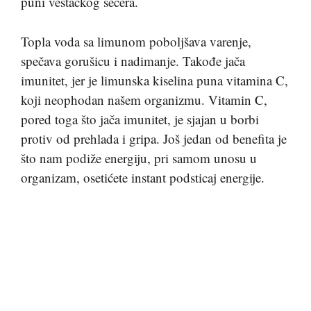
puni veštačkog šećera.
Topla voda sa limunom poboljšava varenje,
spečava gorušicu i nadimanje. Takođe jača
imunitet, jer je limunska kiselina puna vitamina C,
koji neophodan našem organizmu. Vitamin C,
pored toga što jača imunitet, je sjajan u borbi
protiv od prehlada i gripa. Još jedan od benefita je
što nam podiže energiju, pri samom unosu u
organizam, osetićete instant podsticaj energije.