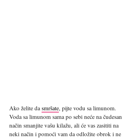
Ako želite da
smršate
, pijte vodu sa limunom.
Voda sa limunom sama po sebi neće na čudesan
način smanjite vašu kilažu, ali će vas zasititi na
neki način i pomoći vam da odložite obrok i ne