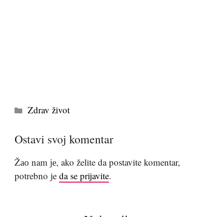
Kategorije
Zdrav život
Ostavi svoj komentar
Žао nam је, ako želite da postavite komentar,
potrebno je
da se prijavite
.