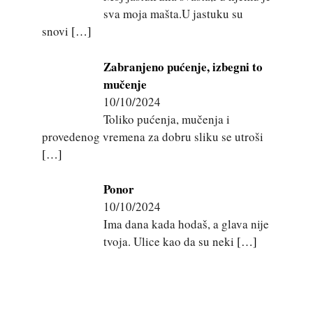
sva moja mašta.U jastuku su
snovi
[…]
Zabranjeno pućenje, izbegni to
mučenje
10/10/2024
Toliko pućenja, mučenja i
provedenog vremena za dobru sliku se utroši
[…]
Ponor
10/10/2024
Ima dana kada hodaš, a glava nije
tvoja. Ulice kao da su neki
[…]