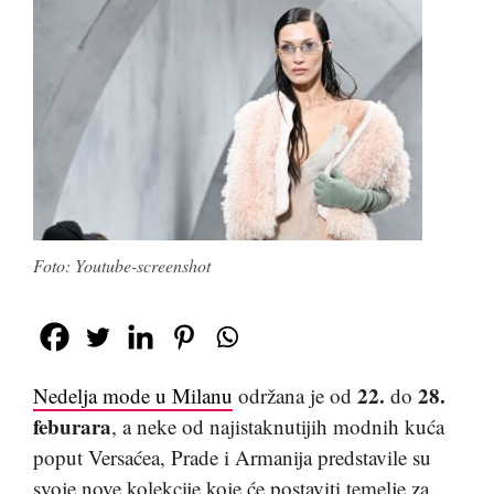
Foto: Youtube-screenshot
22.
28.
Nedelja mode u Milanu
održana je od
do
feburara
, a neke od najistaknutijih modnih kuća
poput Versaćea, Prade i Armanija predstavile su
svoje nove kolekcije koje će postaviti temelje za