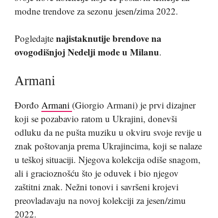
modne trendove za sezonu jesen/zima 2022.
najistaknutije brendove na
Pogledajte
ovogodišnjoj Nedelji mode u Milanu
.
Armani
Đorđo
Armani
(Giorgio Armani) je prvi dizajner
koji se pozabavio ratom u Ukrajini, donevši
odluku da ne pušta muziku u okviru svoje revije u
znak poštovanja prema Ukrajincima, koji se nalaze
u teškoj situaciji. Njegova kolekcija odiše snagom,
ali i gracioznošću što je oduvek i bio njegov
zaštitni znak. Nežni tonovi i savršeni krojevi
preovladavaju na novoj kolekciji za jesen/zimu
2022.