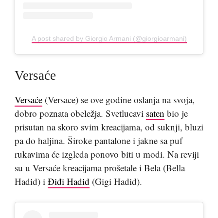
A post shared by Giorgio Armani (@giorgioarmani)
Versaće
Versaće
(Versace) se ove godine oslanja na svoja,
dobro poznata obeležja. Svetlucavi
saten
bio je
prisutan na skoro svim kreacijama, od suknji, bluzi
pa do haljina. Široke pantalone i jakne sa puf
rukavima će izgleda ponovo biti u modi. Na reviji
su u Versaće kreacijama prošetale i Bela (Bella
Hadid) i
Điđi Hadid
(Gigi Hadid).