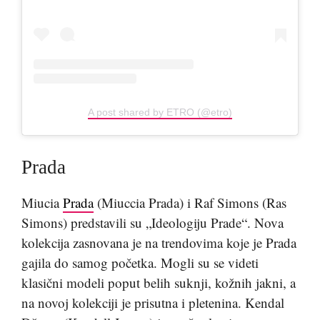
A post shared by ETRO (@etro)
Prada
Miucia
Prada
(Miuccia Prada) i Raf Simons (Ras
Simons) predstavili su „Ideologiju Prade“. Nova
kolekcija zasnovana je na trendovima koje je Prada
gajila do samog početka. Mogli su se videti
klasični modeli poput belih suknji, kožnih jakni, a
na novoj kolekciji je prisutna i pletenina. Kendal