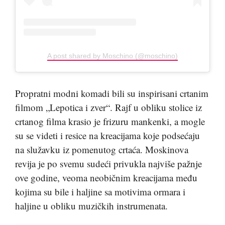
A post shared by Moschino (@moschino)
Propratni modni komadi bili su inspirisani crtanim
filmom „Lepotica i zver“. Rajf u obliku stolice iz
crtanog filma krasio je frizuru mankenki, a mogle
su se videti i resice na kreacijama koje podsećaju
na služavku iz pomenutog crtaća. Moskinova
revija je po svemu sudeći privukla najviše pažnje
ove godine, veoma neobičnim kreacijama među
kojima su bile i haljine sa motivima ormara i
haljine u obliku muzičkih instrumenata.