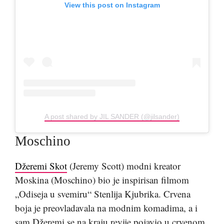
View this post on Instagram
A post shared by JIL SANDER (@jilsander)
Moschino
Džeremi Skot
(Jeremy Scott) modni kreator
Moskina (Moschino) bio je inspirisan filmom
„Odiseja u svemiru“ Stenlija Kjubrika. Crvena
boja je preovladavala na modnim komadima, a i
sam Džeremi se na kraju revije pojavio u crvenom