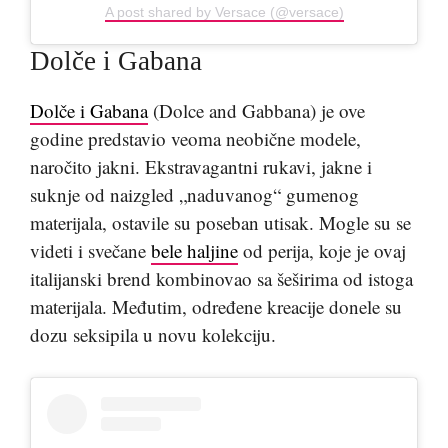
A post shared by Versace (@versace)
Dolče i Gabana
Dolče i Gabana
(Dolce and Gabbana) je ove
godine predstavio veoma neobične modele,
naročito jakni. Ekstravagantni rukavi, jakne i
suknje od naizgled „naduvanog“ gumenog
materijala, ostavile su poseban utisak. Mogle su se
videti i svečane
bele haljine
od perija, koje je ovaj
italijanski brend kombinovao sa šeširima od istoga
materijala. Međutim, određene kreacije donele su
dozu seksipila u novu kolekciju.