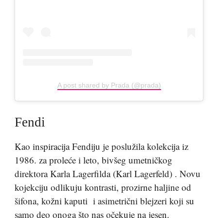
A post shared by Prada (@prada)
Fendi
Kao inspiracija Fendiju je poslužila kolekcija iz
1986. za proleće i leto, bivšeg umetničkog
direktora Karla Lagerfilda (Karl Lagerfeld) . Novu
kojekciju odlikuju kontrasti, prozirne haljine od
šifona, kožni kaputi i asimetrični blejzeri koji su
samo deo onoga što nas očekuje na jesen.