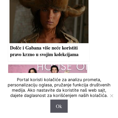
Dolče i Gabana više neće koristiti
pravo krzno u svojim kolekcijama
Portal koristi kolačiće za analizu prometa,
personalizaciju oglasa, pružanje funkcija društvenih
medija. Ako nastavite da koristite naš web sajt,
dajete daglasnost za korišćenjem naših kolačića.
Ok
Neverovatni autfiti Lejdi Gage na
premijerama „Kuće Gučijevih“