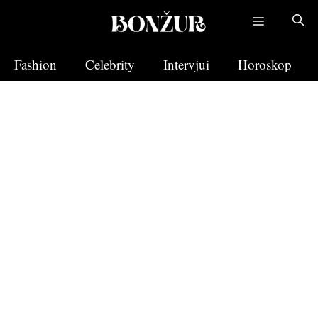
Skip
to
content
Fashion
Celebrity
Intervjui
Horoskop