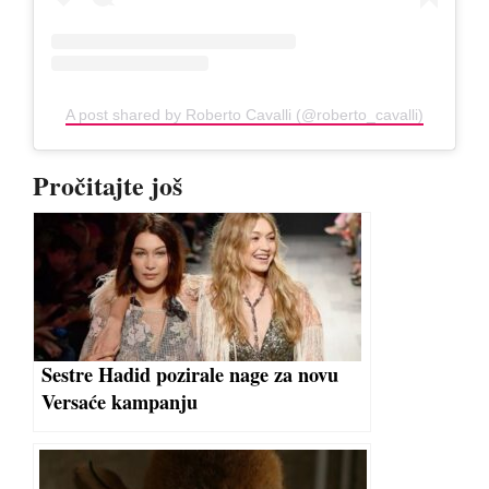
A post shared by Roberto Cavalli (@roberto_cavalli)
Pročitajte još
Sestre Hadid pozirale nage za novu
Versaće kampanju