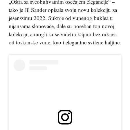
„Oštra sa sveobuhvatnim osećajem elegancije“ –
tako je Jil Sander opisala svoju novu kolekciju za
jesen/zimu 2022. Suknje od vunenog buklea u
nijansama slonovače, dale su poseban ton novoj
kolekciji, a mogli su se videti i kaputi bez rukava
od toskanske vune, kao i elegantne svilene haljine.