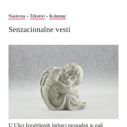
Naslovna
»
Tekstovi
»
Kolumne
Senzacionalne vesti
U Ulici Izgubljenih ljubavi pronađen je pali