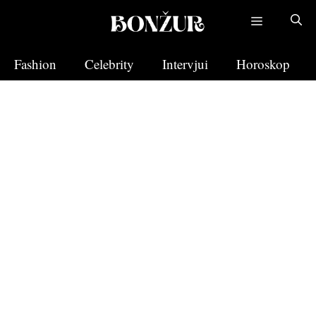
Skip
to
content
Fashion
Celebrity
Intervjui
Horoskop