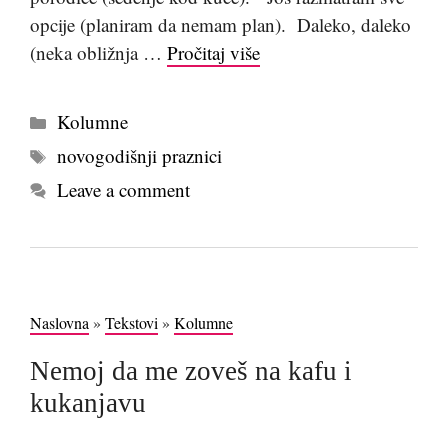
opcije (planiram da nemam plan). Daleko, daleko
(neka obližnja …
Pročitaj više
Kategorije
Kolumne
Tags
novogodišnji praznici
Leave a comment
Naslovna
»
Tekstovi
»
Kolumne
Nemoj da me zoveš na kafu i
kukanjavu