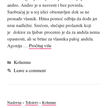
anđeo. Anđeo je u nesvesti i bez povreda.
Saobraćaj je u toj ulici obustavljen dok se ne
pronađe vlasnik. Hitna pomoć odbija da dođe jer
nisu nadležni. Srećom, slučajni prolaznik koji
je doktor za ljubav procenio je da za anđela nema
opasnosti, ali se brine za vlasnika palog anđela.
Agonija …
Pročitaj više
Kategorije
Kolumne
Leave a comment
Naslovna
»
Tekstovi
»
Kolumne