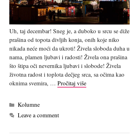
Uh, taj decembar! Sneg je, a duboko u srcu se diže
prašina od topota divljih konja, onih koje niko
nikada neće moći da ukroti! Živela sloboda duha u
nama, plamen ljubavi i radosti! Živela ona prašina
što štipa oči nevernika ljubavi i slobode! Živela
životna radost i toplota dečjeg srca, sa očima kao
oknima svemira, …
Pročitaj više
Kategorije
Kolumne
Leave a comment