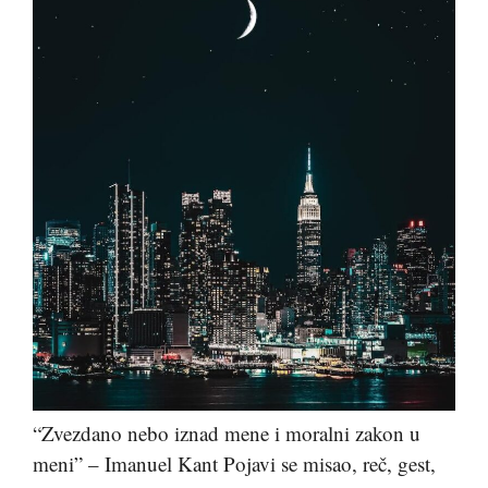
“Zvezdano nebo iznad mene i moralni zakon u
meni” – Imanuel Kant Pojavi se misao, reč, gest,