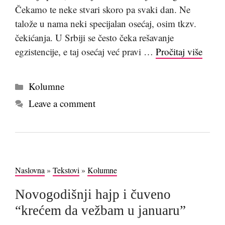
Čekamo te neke stvari skoro pa svaki dan. Ne
talože u nama neki specijalan osećaj, osim tkzv.
čekićanja. U Srbiji se često čeka rešavanje
egzistencije, e taj osećaj već pravi …
Pročitaj više
Kategorije
Kolumne
Leave a comment
Naslovna
»
Tekstovi
»
Kolumne
Novogodišnji hajp i čuveno
“krećem da vežbam u januaru”