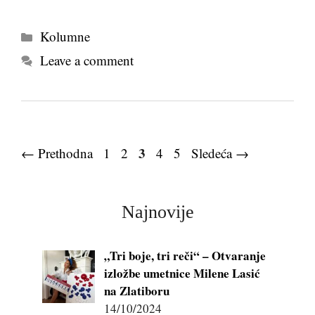
Kategorije
Kolumne
Leave a comment
Page
Page
Page
3
Page
Page
←
Prethodna
1
2
4
5
Sledeća
→
Najnovije
„Tri boje, tri reči“ – Otvaranje
izložbe umetnice Milene Lasić
na Zlatiboru
14/10/2024