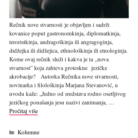
Rečnik nove stvarnosti je objavljen i sadrži
kovanice poput gastronomkinja, diplomatkinja,
teroristkinja, andragoškinja ili angragoginja,
didžejka ili didžejica, ethnološkinja ili etnologinja.
Kome ovaj rečnik služi i kakva je ta „nova
stvarnost” koja zahteva groteskne jezičke
akrobacije? Autorka Rečnika nove stvarnosti,
novinarka i filološkinja Marjana Stevanović, u
uvodu kaže: „Jedno od sredstava rodno osetljivog
jezičkog ponašanja jesu nazivi zanimanja, …
Pročitaj više
Kategorije
Kolumne