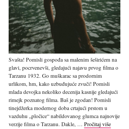
Svašta! Pomisli gospođa sa malenim šeširićem na
glavi, pocrvenevši, gledajući najavu prvog filma o
Tarzanu 1932. Go muškarac sa prodornim
urlikom, hm, kako uzbuđujuće zvuči! Pomisli
mlada devojka nekoliko decenija kasnije gledajući
rimejk poznatog filma. Baš je zgodan! Pomisli
tinejdžerka modernog doba crtajući prstom u
vazduhu „pločice“ nabildovanog glumca najnovije
verzije filma o Tarzanu. Dakle, …
Pročitaj više