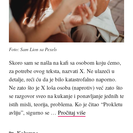
Foto: Sam Lion sa Pexels
Skoro sam se našla na kafi sa osobom koju ćemo,
za potrebe ovog teksta, nazvati X. Ne ulazeći u
detalje, reći ću da je bilo katastrofalno naporno.
Ne zato što je X loša osoba (naprotiv) već zato što
se razgovor sveo na kukanje i ponavljanje jednih te
istih misli, teorija, problema. Ko je čitao “Prokletu
avliju”, sigurno se …
Pročitaj više
Kategorije
Kolumne