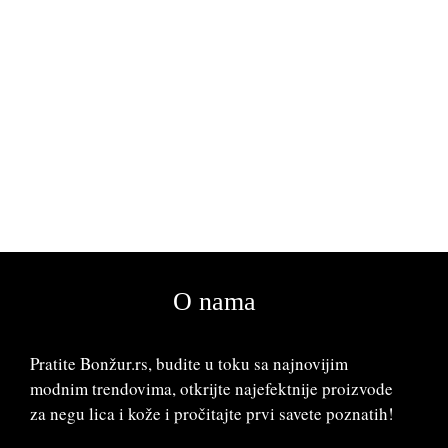
O nama
Pratite Bonžur.rs, budite u toku sa najnovijim
modnim trendovima, otkrijte najefektnije proizvode
za negu lica i kože i pročitajte prvi savete poznatih!