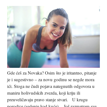
Gde ćeš za Novaka? Osim što je iritantno, pitanje
je i sugestivno – za novu godinu se negde mora
ići. Stoga ne čudi pojava nategnutih odgovora u
maniru holivudskih zvezda, koji kriju ili
preuveličavaju pravo stanje stvari. U krugu
porodice (sedenje kod kuće). Još razmatram sve