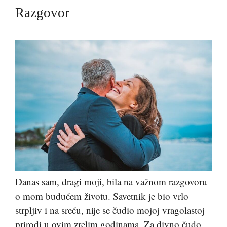
Razgovor
Danas sam, dragi moji, bila na važnom razgovoru
o mom budućem životu. Savetnik je bio vrlo
strpljiv i na sreću, nije se čudio mojoj vragolastoj
prirodi u ovim zrelim godinama. Za divno čudo