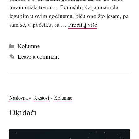
nisam imala tremu… Pomislih, šta ja imam da
izgubim u ovim godinama, biću ono što jesam, pa
sam se, u početku, sa …
Pročitaj više
Kategorije
Kolumne
Leave a comment
Naslovna
»
Tekstovi
»
Kolumne
Okidači