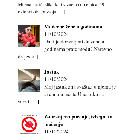
Milena Lasić, slikarka i vizuelna umetnica, 19.
oktobra otvara svoju
[…]
Moderne žene u godinama
11/10/2024
Da li je dozvoljeni da žene u
godinama prate modu? Naravno
da jeste!
[…]
Jastuk
11/10/2024
Moj jastuk zna svašta,i u njemu je
sva moja mašta.U jastuku su
snovi
[…]
Zabranjeno pućenje, izbegni to
mučenje
10/10/2024