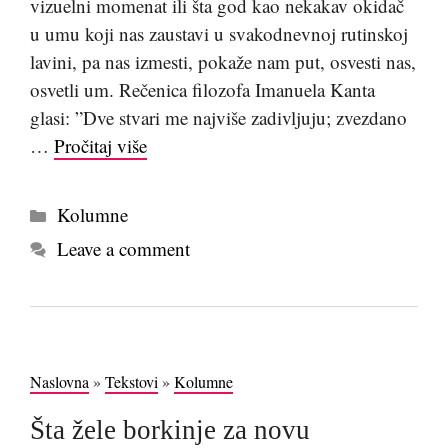
vizuelni momenat ili šta god kao nekakav okidač
u umu koji nas zaustavi u svakodnevnoj rutinskoj
lavini, pa nas izmesti, pokaže nam put, osvesti nas,
osvetli um. Rečenica filozofa Imanuela Kanta
glasi: ”Dve stvari me najviše zadivljuju; zvezdano
…
Pročitaj više
Kategorije
Kolumne
Leave a comment
Naslovna
»
Tekstovi
»
Kolumne
Šta žele borkinje za novu