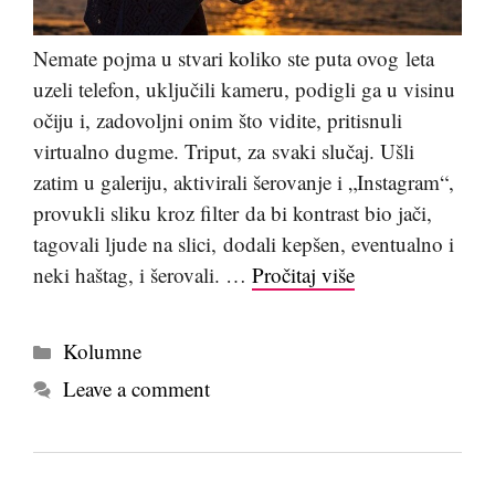
Nemate pojma u stvari koliko ste puta ovog leta
uzeli telefon, uključili kameru, podigli ga u visinu
očiju i, zadovoljni onim što vidite, pritisnuli
virtualno dugme. Triput, za svaki slučaj. Ušli
zatim u galeriju, aktivirali šerovanje i „Instagram“,
provukli sliku kroz filter da bi kontrast bio jači,
tagovali ljude na slici, dodali kepšen, eventualno i
neki haštag, i šerovali. …
Pročitaj više
Kategorije
Kolumne
Leave a comment