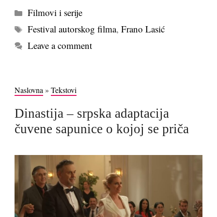
Kategorije
Filmovi i serije
Tags
Festival autorskog filma
,
Frano Lasić
Leave a comment
Naslovna
»
Tekstovi
Dinastija – srpska adaptacija
čuvene sapunice o kojoj se priča