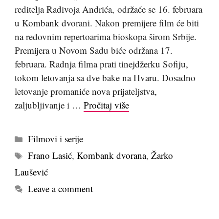
reditelja Radivoja Andrića, održaće se 16. februara
u Kombank dvorani. Nakon premijere film će biti
na redovnim repertoarima bioskopa širom Srbije.
Premijera u Novom Sadu biće održana 17.
februara. Radnja filma prati tinejdžerku Sofiju,
tokom letovanja sa dve bake na Hvaru. Dosadno
letovanje promaniće nova prijateljstva,
zaljubljivanje i …
Pročitaj više
Kategorije
Filmovi i serije
Tags
Frano Lasić
,
Kombank dvorana
,
Žarko
Laušević
Leave a comment