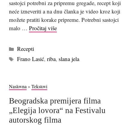
sastojci potrebni za pripremu gregade, recept koji
neće izneveriti a na dnu članka je video kroz koji
možete pratiti korake pripreme. Potrebni sastojci
malo …
Pročitaj više
Kategorije
Recepti
Tags
Frano Lasić
,
riba
,
slana jela
Naslovna
»
Tekstovi
Beogradska premijera filma
„Elegija lovora“ na Festivalu
autorskog filma