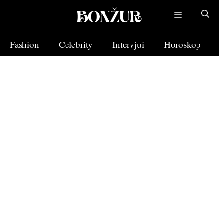
Skip
to
content
Fashion
Celebrity
Intervjui
Horoskop