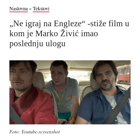
Naslovna
»
Tekstovi
„Ne igraj na Engleze“ -stiže film u
kom je Marko Živić imao
poslednju ulogu
Foto: Youtube-screenshot