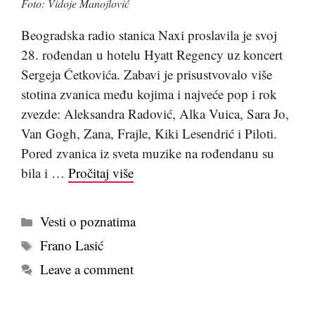
Foto: Vidoje Manojlović
Beogradska radio stanica Naxi proslavila je svoj
28. rođendan u hotelu Hyatt Regency uz koncert
Sergeja Ćetkovića. Zabavi je prisustvovalo više
stotina zvanica među kojima i najveće pop i rok
zvezde: Aleksandra Radović, Alka Vuica, Sara Jo,
Van Gogh, Zana, Frajle, Kiki Lesendrić i Piloti.
Pored zvanica iz sveta muzike na rođendanu su
bila i …
Pročitaj više
Kategorije
Vesti o poznatima
Tags
Frano Lasić
Leave a comment