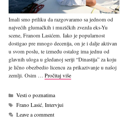
Imali smo priliku da razgovaramo sa jednom od
najvećih glumačkih i muzičkih zvezda eks-Yu
scene, Franom Lasićem. Iako je popularnost
dostigao pre mnogo decenija, on je i dalje aktivan
u svom poslu, te između ostalog ima jednu od
glavnih uloga u gledanoj seriji “Dinastija” za koju
je lično obezbedio licencu za prikazivanje u našoj
zemlji. Osim …
Pročitaj više
Kategorije
Vesti o poznatima
Tags
Frano Lasić
,
Intervjui
Leave a comment