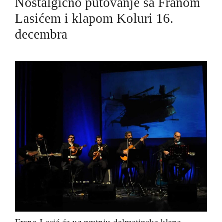
Nostalgično putovanje sa Franom
Lasićem i klapom Koluri 16.
decembra
Frano Lasić će uz pratnju dalmatinske klape