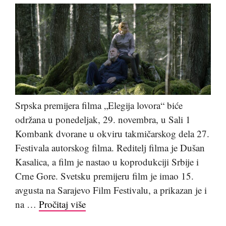
Srpska premijera filma „Elegija lovora“ biće
održana u ponedeljak, 29. novembra, u Sali 1
Kombank dvorane u okviru takmičarskog dela 27.
Festivala autorskog filma. Reditelj filma je Dušan
Kasalica, a film je nastao u koprodukciji Srbije i
Crne Gore. Svetsku premijeru film je imao 15.
avgusta na Sarajevo Film Festivalu, a prikazan je i
na …
Pročitaj više