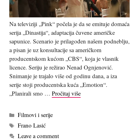
Na televiziji „Pink“ počela je da se emituje domaća
serija „Dinastija“, adaptacija čuvene američke
sapunice. Scenario je prilagođen našem podneblju,
a pisan je uz konsultacije sa američkom
producentskom kućom „CBS“, koja je vlasnik
licence. Seriju je režirao Nenad Ognjenović.
Snimanje je trajalo više od godinu dana, a iza
serije stoji producentska kuća „Emotion“.
„Planirali smo …
Pročitaj više
Kategorije
Filmovi i serije
Tags
Frano Lasić
Leave a comment