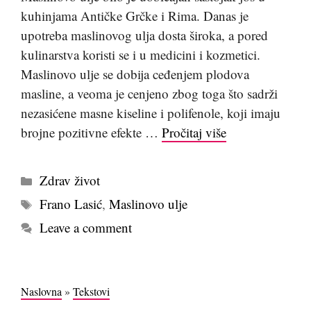
kuhinjama Antičke Grčke i Rima. Danas je
upotreba maslinovog ulja dosta široka, a pored
kulinarstva koristi se i u medicini i kozmetici.
Maslinovo ulje se dobija ceđenjem plodova
masline, a veoma je cenjeno zbog toga što sadrži
nezasićene masne kiseline i polifenole, koji imaju
brojne pozitivne efekte …
Pročitaj više
Kategorije
Zdrav život
Tags
Frano Lasić
,
Maslinovo ulje
Leave a comment
Naslovna
»
Tekstovi