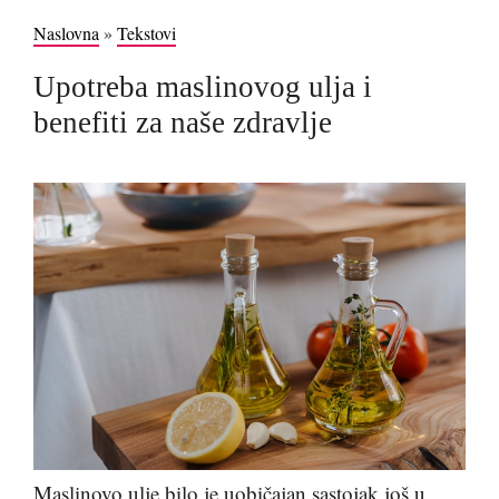
Naslovna
»
Tekstovi
Upotreba maslinovog ulja i
benefiti za naše zdravlje
Maslinovo ulje bilo je uobičajan sastojak još u