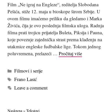
Film „Ne igraj na Engleze“, reditelja Slobodana
Pešića, stiže 12. maja u bioskope širom Srbije. U
ovom filmu imaćemo priliku da gledamo i Marka
Živića, čija je ovo poslednja filmska uloga. Radnja
filma prati trojicu prijatelja Buleta, Piksija i Pauna,
koje povezuje zajednička strast prema klađenju na
utakmice engleske fudbalske lige. Tokom jednog
poluvremena, prelazeći …
Pročitaj više
Kategorije
Filmovi i serije
Tags
Frano Lasić
Leave a comment
Naslovna
»
Tekstovi