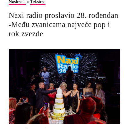
Naslovna
»
Tekstovi
Naxi radio proslavio 28. rođendan
-Među zvanicama najveće pop i
rok zvezde