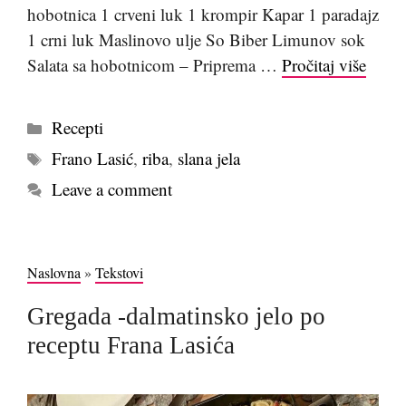
hobotnica 1 crveni luk 1 krompir Kapar 1 paradajz
1 crni luk Maslinovo ulje So Biber Limunov sok
Salata sa hobotnicom – Priprema …
Pročitaj više
Kategorije
Recepti
Tags
Frano Lasić
,
riba
,
slana jela
Leave a comment
Naslovna
»
Tekstovi
Gregada -dalmatinsko jelo po
receptu Frana Lasića