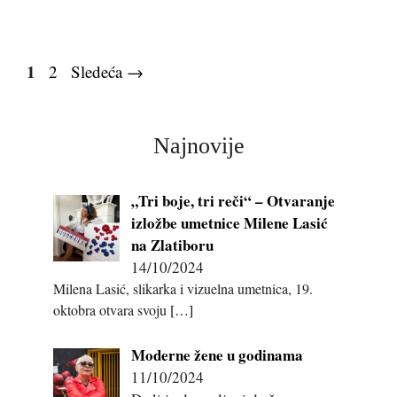
Page
1
Page
2
Sledeća
→
Najnovije
„Tri boje, tri reči“ – Otvaranje
izložbe umetnice Milene Lasić
na Zlatiboru
14/10/2024
Milena Lasić, slikarka i vizuelna umetnica, 19.
oktobra otvara svoju
[…]
Moderne žene u godinama
11/10/2024