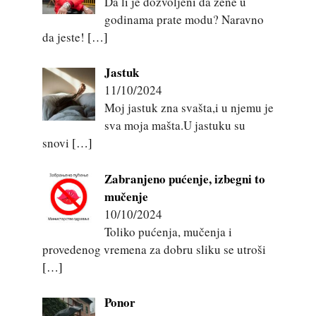
Da li je dozvoljeni da žene u
godinama prate modu? Naravno
da jeste!
[…]
Jastuk
11/10/2024
Moj jastuk zna svašta,i u njemu je
sva moja mašta.U jastuku su
snovi
[…]
Zabranjeno pućenje, izbegni to
mučenje
10/10/2024
Toliko pućenja, mučenja i
provedenog vremena za dobru sliku se utroši
[…]
Ponor